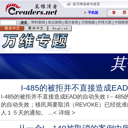
设万维读者为首页
首
页
手机版
即时新闻
焦点新闻
图片新闻
万维视频
环球大观
中国嘹
|
|
|
|
|
其
I-485的被拒并不直接造成EA
I-485的被拒并不直接造成EAD的自动失效 I－48
的自动失效；移民局要取消（REVOKE）已经批准
人１５天的通知。 ...< 详细 >