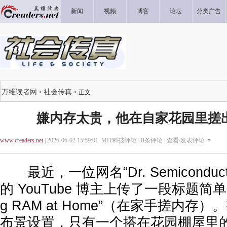
新闻
视频
博客
论坛
分类广告
万维读者网
社会传真
>
> 正文
嫌内存太贵，他在自家花园里搓
www.creaders.net
| 2026-06-02 15:59:01 MIT科技评论 |
0
条评论 |
查看/发表评论
最近，一位网名“Dr. Semicondu
的 YouTube 博主上传了一段标题简单
g RAM at Home”（在家手搓内
布景设置，只有一个搭在花园棚屋里