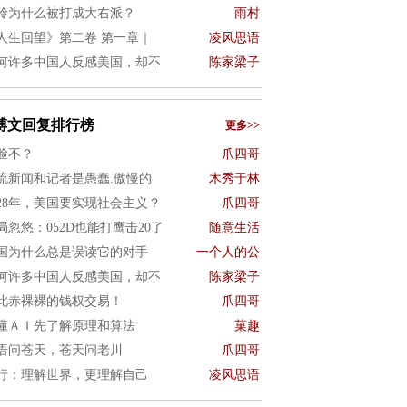
玲为什么被打成大右派？
雨村
人生回望》第二卷 第一章｜
凌风思语
何许多中国人反感美国，却不
陈家梁子
博文回复排行榜
更多>>
脸不？
爪四哥
流新闻和记者是愚蠢.傲慢的
木秀于林
028年，美国要实现社会主义？
爪四哥
局忽悠：052D也能打鹰击20了
随意生活
国为什么总是误读它的对手
一个人的公
何许多中国人反感美国，却不
陈家梁子
此赤裸裸的钱权交易！
爪四哥
懂ＡＩ先了解原理和算法
菓趣
语问苍天，苍天问老川
爪四哥
行：理解世界，更理解自己
凌风思语