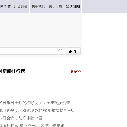
体
/
繁体
广告服务
联系我们
关于万维
登录
/
注册
小时新闻排行榜
更多>>
民日报对王虹的称呼变了，丘成桐没说错
悦习近平：老戏骨现身北戴河 紧挨蔡奇享C
月7日会议，彻底排除中国
京疯狂拦截 护照碎一地 装癌症也要跑