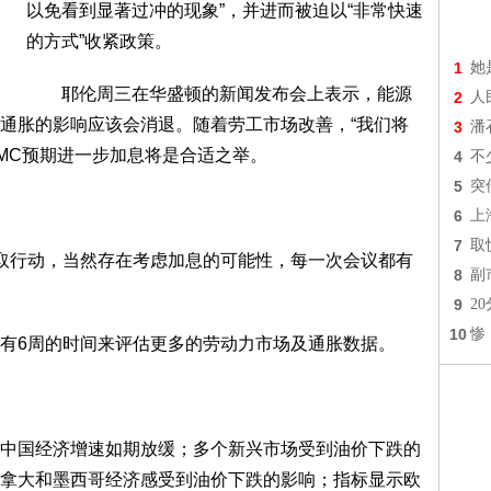
以免看到显著过冲的现象”，并进而被迫以“非常快速
的方式”收紧政策。
1
她
耶伦周三在华盛顿的新闻发布会上表示，能源
2
人
通胀的影响应该会消退。随着劳工市场改善，“我们将
3
潘
OMC预期进一步加息将是合适之举。
4
不
5
突
6
上
7
取
行动，当然存在考虑加息的可能性，每一次会议都有
8
副
9
2
10
惨
6周的时间来评估更多的劳动力市场及通胀数据。
国经济增速如期放缓；多个新兴市场受到油价下跌的
拿大和墨西哥经济感受到油价下跌的影响；指标显示欧