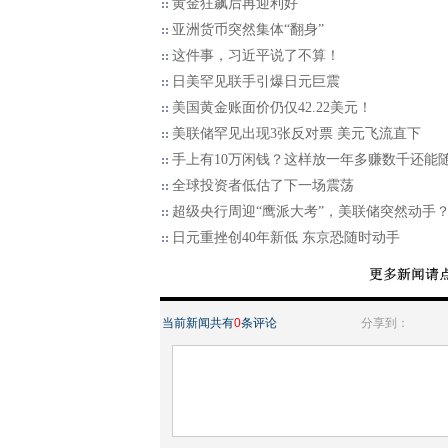
黄金狂飙后再迎利好
亚洲货币突然集体“翻身”
这件事，习近平说了不算！
日美罕见联手引爆日元巨震
美国黄金账面价仍仅42.22美元！
美联储罕见出现3张反对票 美元飞流直下
手上有10万闲钱？这样放一年多赚数千还能
全球投资者低估了下一场震荡
超级央行周迎“鹰派大考”，美联储突然动手
日元重挫创40年新低 东京恐随时动手
当前新闻共有
0
条评论
分享到：