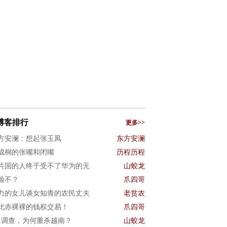
博客排行
更多>>
方安澜：想起张玉凤
东方安澜
成桐的张嘴和闭嘴
历程历程
共国的人终于受不了华为的无
山蛟龙
脸不？
爪四哥
力的女儿谈女知青的农民丈夫
老贫农
此赤裸裸的钱权交易！
爪四哥
01调查，为何重杀越南？
山蛟龙