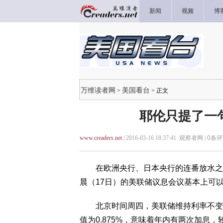
新闻
视频
博
万维读者网
美国看台
>
> 正文
耶伦只提了一句
www.creaders.net
| 2016-03-16 18:37:41 观察者网 |
0
条评
在欧洲央行、日本央行的连番放水之后
晨（17日）的美联储议息会议基本上可
北京时间周四，美联储维持利率不变，
值为0.875%，意味着年内有两次加息