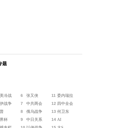
专题
6
11
美冷战
张又侠
委内瑞拉
7
12
伊战争
中共两会
四中全会
8
13
普
俄乌战争
何卫东
9
14
界杯
中日关系
AI
10
15
维专栏
以伊战争
大S