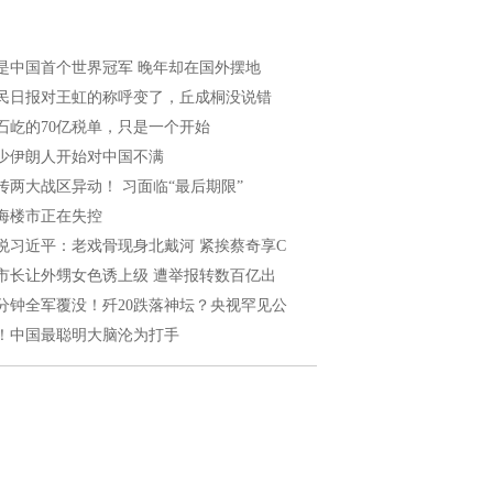
是中国首个世界冠军 晚年却在国外摆地
民日报对王虹的称呼变了，丘成桐没说错
石屹的70亿税单，只是一个开始
少伊朗人开始对中国不满
传两大战区异动！ 习面临“最后期限”
海楼市正在失控
悦习近平：老戏骨现身北戴河 紧挨蔡奇享C
市长让外甥女色诱上级 遭举报转数百亿出
0分钟全军覆没！歼20跌落神坛？央视罕见公
！中国最聪明大脑沦为打手