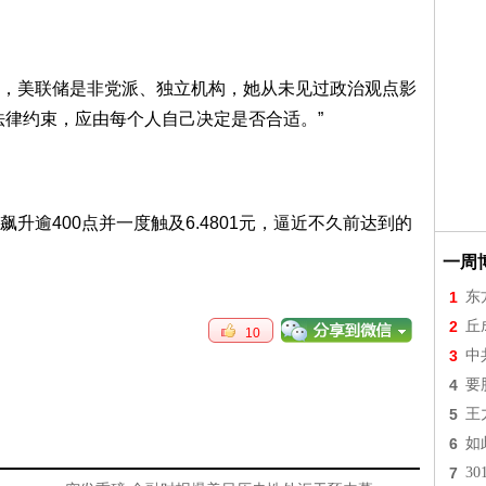
美联储是非党派、独立机构，她从未见过政治观点影
法律约束，应由每个人自己决定是否合适。”
逾400点并一度触及6.4801元，逼近不久前达到的
一周
1
东
2
丘
10
3
中
4
要
5
王
6
如
7
3