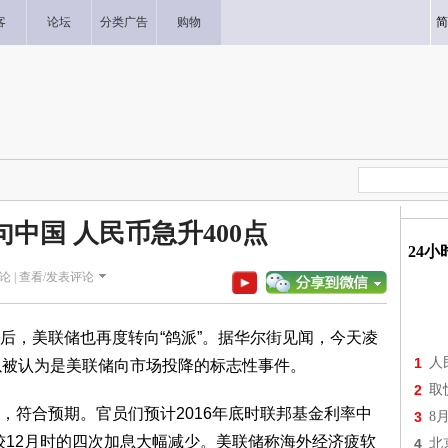
客
论坛
分类广告
购物
简
中国 人民币急升400点
24
论 |
查看/发表评论
，美联储也再度转向“鸽派”。据华尔街见闻，今天凌
1
人
以被认为是美联储向市场投降的标志性事件。
2
取
符合预期。官员们预计2016年底时联邦基金利率中
3
8
，较12月时的四次加息大幅减少。美联储称海外经济疲软
4
北