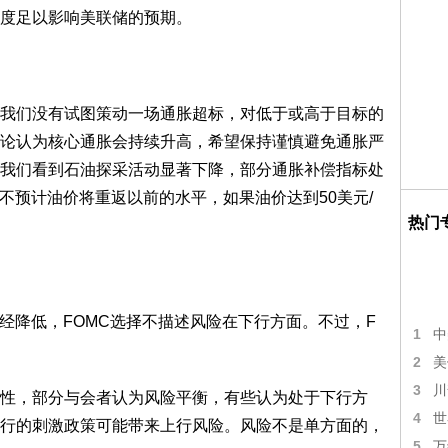
度足以影响美联储的预期。
们没有试图策动一场通胀超标，对低于或高于目标的
论认为核心通胀会持续升高，希望保持谨慎避免通胀严
我们看到石油探采活动显著下降，部分通胀补偿指标处
不预计油价将重返以前的水平，如果油价达到50美元/
热门
降低，FOMC选择不描述风险在下行方面。不过，F
1
中
2
美
3
川
，部分与会者认为风险平衡，有些认为处于下行方
4
世
行的刺激政策可能带来上行风险。风险不是单方面的，
5
万