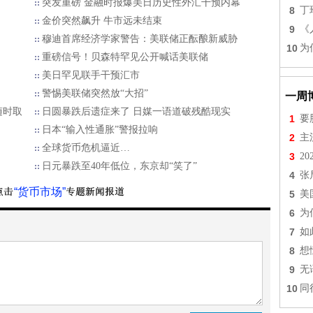
突发重磅 金融时报爆美日历史性外汇干预内幕
8
丁
金价突然飙升 牛市远未结束
9
《
穆迪首席经济学家警告：美联储正酝酿新威胁
10
为
重磅信号！贝森特罕见公开喊话美联储
美日罕见联手干预汇市
警惕美联储突然放“大招”
一周
随时取
日圆暴跌后遗症来了 日媒一语道破残酷现实
1
要
日本“输入性通胀”警报拉响
2
主
？
全球货币危机逼近…
3
2
日元暴跌至40年低位，东京却“笑了”
4
张
“货币市场”
5
美
6
为
7
如
8
想
9
无
10
同