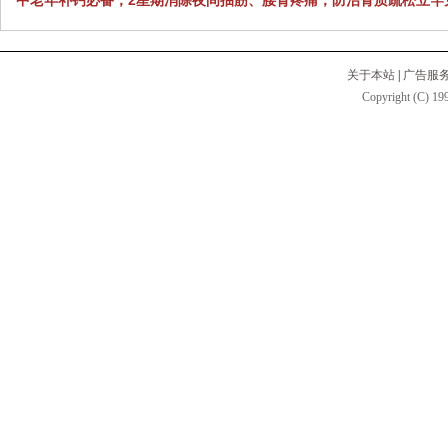
中老年补钙必备，2星期消除夜间抽筋、腰背疼痛，防治骨质疏松立竿
关于本站
|
广告服
Copyright (C) 199