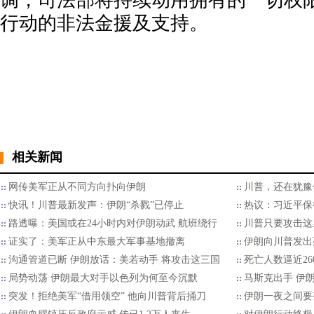
调，司法部将持续动用拥有的一切权
行动的非法金援及支持。
相关新闻
网传美军正从不同方向扑向伊朗
川普，还在犹豫
快讯！川普最新发声：伊朗“杀戮”已停止
热议：习近平保
路透曝：美国或在24小时内对伊朗动武 航班绕行
川普只要攻击这
证实了：美军正从中东最大军事基地撤离
伊朗向川普发出
沟通管道已断 伊朗放话：美若动手 将攻击这三国
死亡人数逼近26
局势动荡 伊朗最大对手以色列为何至今沉默
马斯克出手 伊
突发！拒绝美军“借用领空” 他向川普背后捅刀
伊朗一夜之间要