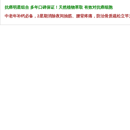
抗癌明星组合 多年口碑保证！天然植物萃取 有效对抗癌细胞
中老年补钙必备，2星期消除夜间抽筋、腰背疼痛，防治骨质疏松立竿