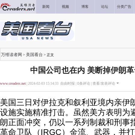
新闻
视频
博客
论坛
分类广告
万维读者网
美国看台
>
> 正文
中国公司也在内 美断掉伊朗
www.creaders.net
| 2024-02-03 15:14:33 自由时报 |
0
条评论 |
查看/发表评论
美国三日对伊拉克和叙利亚境内亲伊
设施实施精准打击。虽然美方表明为
朗正面冲突，仍以一系列制裁和刑事
革命卫队（IRGC）金流、武器，并