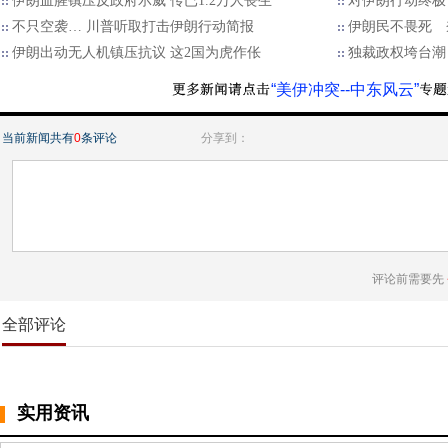
伊朗血腥镇压反政府示威 传已1.2万人丧生
对伊朗行动终极
不只空袭… 川普听取打击伊朗行动简报
伊朗民不畏死 
伊朗出动无人机镇压抗议 这2国为虎作伥
独裁政权垮台潮
“美伊冲突--中东风云”
当前新闻共有
0
条评论
分享到：
评论前需要先
全部评论
实用资讯