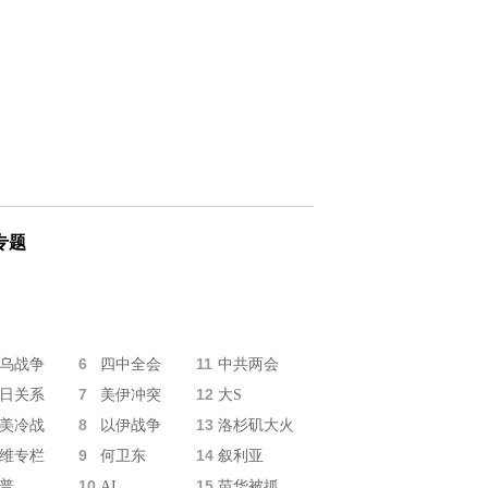
专题
6
11
乌战争
四中全会
中共两会
7
12
日关系
美伊冲突
大S
8
13
美冷战
以伊战争
洛杉矶大火
9
14
维专栏
何卫东
叙利亚
10
15
普
AI
苗华被抓