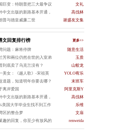
国巨变：特朗普把三大最争议
文礼
外中文出版的新路基本开通，
高伐林
朗普与德皇威廉二世
谢盛友文集
博文回复排行榜
更多>>
湾问题：麻将停牌
随意生活
兰芳和兩位仍然在世的入室弟
玉质
普到底卖了乌克兰没有？
山蛟龙
一美女：《越人歌》-宋祖英
YOLO宥乐
这道题，知道明年你要去哪？
末班车
于离岸爱国
阿里克斯Y
外中文出版的新路基本开通，
高伐林
0%美国大学毕业生找不到工作
乐维
湾区的整合梦
文庙
菓趣的回复，你至少有放风的
renweida