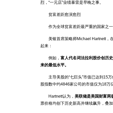
烈，“一元店”业绩暴雷是早晚之事。
贫富差距愈演愈烈
作为全球贫富差距最严重的国家之一
美银首席策略师Michael Hartnet
起来：
例如，
富人代名词法拉利股价创历史新高
来的最低水平。
主导美股的“七巨头”市值已达到15万
股指数中约4846家公司的市值仅为18万
Hartnett认为，
美联储是美国财富两
票价格均创下历史新高并继续飙升，叠加