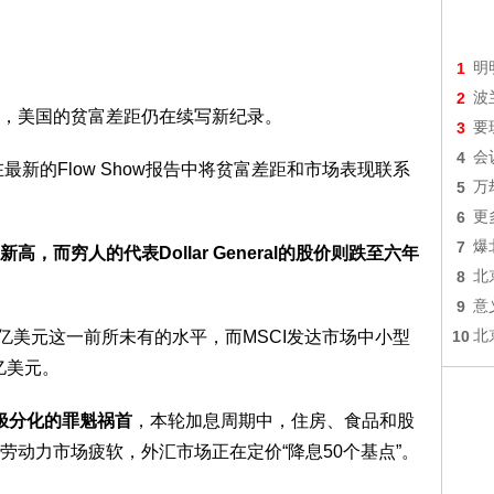
1
明
2
波
，美国的贫富差距仍在续写新纪录。
3
要
4
会
t，在最新的Flow Show报告中将贫富差距和市场表现联系
5
万
6
更
7
爆
，而穷人的代表Dollar General的股价则跌至六年
8
北
9
意
亿美元这一前所未有的水平，而MSCI发达市场中小型
10
北
亿美元。
极分化的罪魁祸首
，本轮加息周期中，住房、食品和股
劳动力市场疲软，外汇市场正在定价“降息50个基点”。