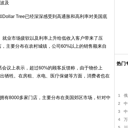
波及
和Dollar Tree已经深深感受到高通胀和高利率对美国底
价上涨、就业市场疲软以及利率上升给低收入客户带来了压
000家门店，主要分布在农村城镇，公司60%以上的销售额来自
热门
电话会议上表示，超过60%的顾客反馈称，由于物价上
出牺牲。在房租、水电、医疗保健等方面，消费者也在
1
俄
公司拥有8000多家门店，主要分布在美国郊区市场，针对中
2
中
3
中
：
4
万
5
川