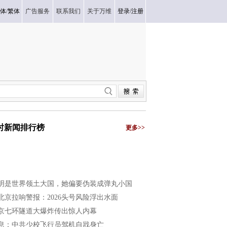
体
/
繁体
广告服务
联系我们
关于万维
登录
/
注册
小时新闻排行榜
更多>>
明是世界领土大国，她偏要伪装成弹丸小国
北京拉响警报：2026头号风险浮出水面
京七环隧道大爆炸传出惊人内幕
息：中共少校飞行员驾机自戕身亡