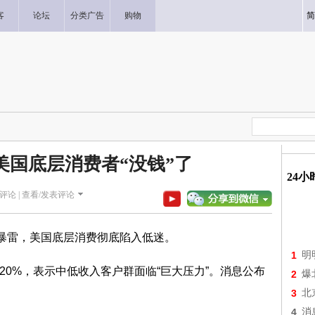
客
论坛
分类广告
购物
简
 美国底层消费者“没钱”了
24
评论 |
查看/发表评论
暴雷，美国底层消费彻底陷入低迷。
1
明
猛砍20%，表示中低收入客户群面临“巨大压力”。消息公布
2
爆
3
北
4
消