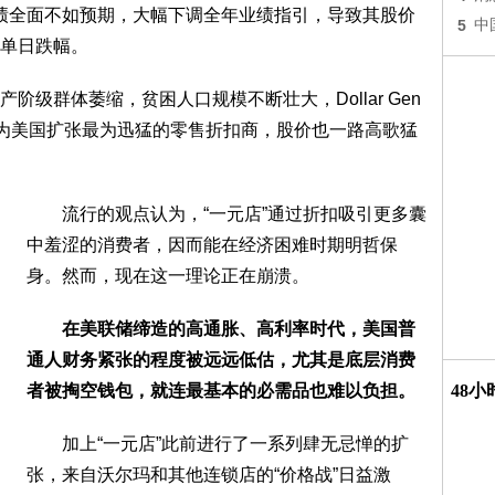
季度业绩全面不如预期，大幅下调全年业绩指引，导致其股价
5
中
大单日跌幅。
群体萎缩，贫困人口规模不断壮大，Dollar Gen
一机遇，成为美国扩张最为迅猛的零售折扣商，股价也一路高歌猛
流行的观点认为，“一元店”通过折扣吸引更多囊
中羞涩的消费者，因而能在经济困难时期明哲保
身。然而，现在这一理论正在崩溃。
在美联储缔造的高通胀、高利率时代，美国普
通人财务紧张的程度被远远低估，尤其是底层消费
者被掏空钱包，就连最基本的必需品也难以负担。
48
加上“一元店”此前进行了一系列肆无忌惮的扩
张，来自沃尔玛和其他连锁店的“价格战”日益激