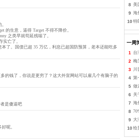
8
美
9
海
10
特
的。
et 的生意，逼得 Target 不得不降价。
 Penny 之类早就苟延残喘了。
也早名存实亡了。
一周
本了。国债已超 35 万亿，利息已超国防预算，老本还能吃多
1
台
2
梅
3
川
意花更多的钱了，你说是更穷了？这大外宣网站可以雇几个有脑子的
4
第
5
做
6
关
7
海
。作者是傻逼吧
8
7
9
大
多好呢。
10
给