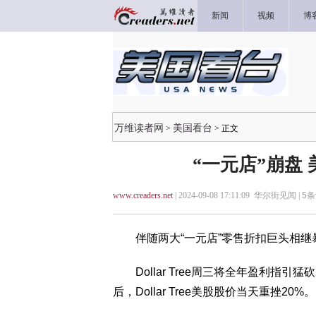
新闻
视频
博
万维读者网
美国看台
>
> 正文
“一元店”崩盘
www.creaders.net
| 2024-09-08 17:11:09 华尔街见闻 |
5
条
伴随两大“一元店”零售折扣巨头相继
Dollar Tree周三将全年盈利指引
后，Dollar Tree美股股价当天重挫20%。