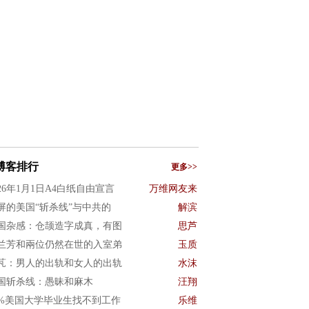
博客排行
更多>>
026年1月1日A4白纸自由宣言
万维网友来
屏的美国“斩杀线”与中共的
解滨
国杂感：仓颉造字成真，有图
思芦
兰芳和兩位仍然在世的入室弟
玉质
芃：男人的出轨和女人的出轨
水沫
国斩杀线：愚昧和麻木
汪翔
0%美国大学毕业生找不到工作
乐维