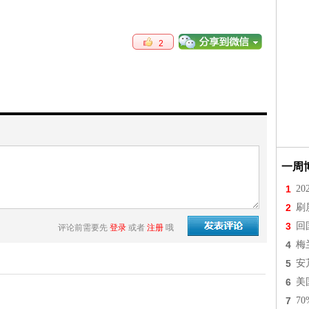
2
一周
1
2
2
刷
3
回
评论前需要先
登录
或者
注册
哦
4
梅
5
安
6
美
7
7