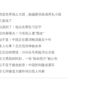
明是世界领土大国，她偏要伪装成弹丸小国
兰参战了
玩真的了！他点名警告习近平
议内幕曝光！习等四人遭“围攻”
劫不复！中国正在重演晚清最后十年
多人出事？北京流传神秘名单
北京拉响警报：2026头号风险浮出水面
京大秀肌肉时刻，一张“致命照片”被公布
义不亚于建造航母！中国胜利隧道通车
京七环隧道大爆炸传出惊人内幕