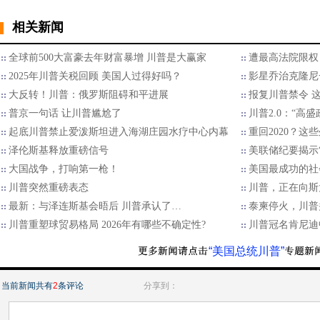
相关新闻
全球前500大富豪去年财富暴增 川普是大赢家
遭最高法院限权
2025年川普关税回顾 美国人过得好吗？
影星乔治克隆尼
大反转！川普：俄罗斯阻碍和平进展
报复川普禁令 
普京一句话 让川普尴尬了
川普2.0：“高
起底川普禁止爱泼斯坦进入海湖庄园水疗中心内幕
重回2020？
泽伦斯基释放重磅信号
美联储纪要揭示“
大国战争，打响第一枪！
美国最成功的社
川普突然重磅表态
川普，正在向斯
最新：与泽连斯基会晤后 川普承认了…
泰柬停火，川普
川普重塑球贸易格局 2026年有哪些不确定性?
川普冠名肯尼迪
“美国总统川普”
当前新闻共有
2
条评论
分享到：