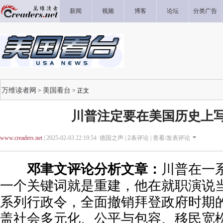
新闻
视频
博客
论坛
分类广告
万维读者网
美国看台
>
> 正文
川普注定要在美国历史上
www.creaders.net
| 2025-02-03 22:19:54 德国之声 |
2
条评论 |
查看/发表评论
邓聿文评论分析文章：
川普在一
一个关键词就是重建，他在就职演说
系列行政令，全面撤销拜登政府时期的
盖社会多元化、公平与包容、移民宽