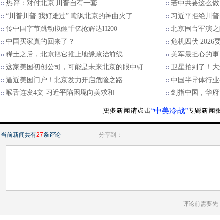
热评：对付北京 川普自有一套
若中共要这么做
“川普川普 我好难过” 嘲讽北京的神曲火了
习近平拒绝川普的
传中国字节跳动拟砸千亿抢辉达H200
北京围台军演之
中国买家真的回来了？
危机四伏 202
稀土之后，北京把它推上地缘政治前线
美军最担心的事
这家美国初创公司，可能是未来北京的眼中钉
卫星拍到了！大
逼近美国门户！北京发力开启危险之路
中国半导体行业
喉舌连发4文 习近平陷困境向美求和
剑指中国，华府7
“中美冷战”
当前新闻共有
27
条评论
分享到：
评论前需要先