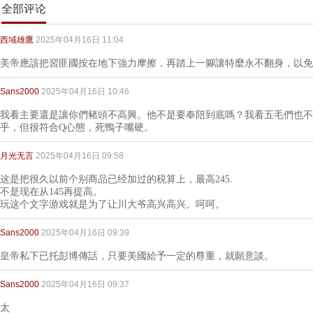
全部评论
西域雄鷹
2025年04月16日 11:04
美帝應該把習匪國按在地下強力摩擦，再踏上一腳讓特麼永不翻身，以免
Sans2000
2025年04月16日 10:46
我看主要還是讓你們豬頭不高興。他不是要奉陪到底嗎？我看五毛們也不
乎，但很符合Q心態，死鴨子嘴硬。
月光无言
2025年04月16日 09:58
这是把很久以前个别商品已经加过的税算上，最高245.
不是现在从145再提高。
玩这个文字游戏就是为了让川大爷高兴高兴。呵呵。
Sans2000
2025年04月16日 09:39
皇帝私下已托彭博傳話，只要美國給予一定的尊重，就願意談。
Sans2000
2025年04月16日 09:37
太