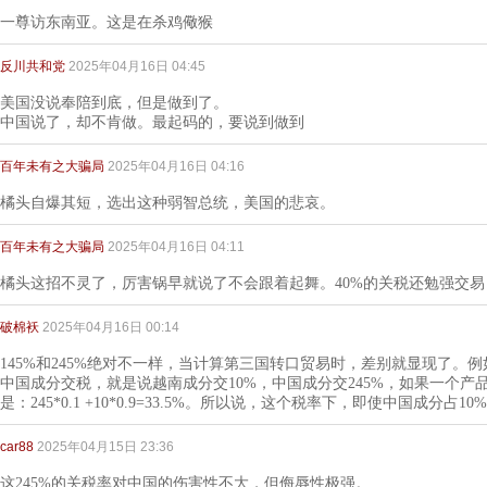
一尊访东南亚。这是在杀鸡儆猴
反川共和党
2025年04月16日 04:45
美国没说奉陪到底，但是做到了。
中国说了，却不肯做。最起码的，要说到做到
百年未有之大骗局
2025年04月16日 04:16
橘头自爆其短，选出这种弱智总统，美国的悲哀。
百年未有之大骗局
2025年04月16日 04:11
橘头这招不灵了，厉害锅早就说了不会跟着起舞。40%的关税还勉强交易
破棉袄
2025年04月16日 00:14
145%和245%绝对不一样，当计算第三国转口贸易时，差别就显现了。
中国成分交税，就是说越南成分交10%，中国成分交245%，如果一个产
是：245*0.1 +10*0.9=33.5%。所以说，这个税率下，即使中国成分占1
car88
2025年04月15日 23:36
这245%的关税率对中国的伤害性不大，但侮辱性极强。