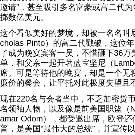
邀请”，甚至吸引多名富豪或富二代为
掷数亿美元。
这个看似美好的梦境，却被一名名叫尼
cholas Pinto）的富二代戳破，这
了成为晚宴宾客一员，不惜砸下36万美
单，和父亲一起开著蓝宝坚尼（Lambor
席。可是等待他的晚宴，却是一个无
廉价的餐会，让平托对此极度失望且
现在220名与会者当中，不乏加密货币（
名领袖人物，以及像是前美国职篮（N
amar Odom），都受邀出席，欧登
普，是美国“最伟大的总统”，并宣传以