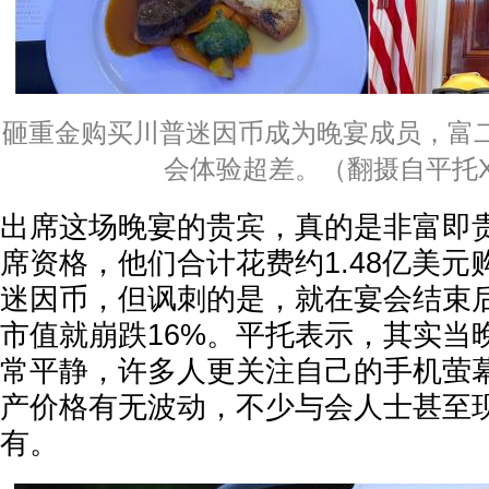
砸重金购买川普迷因币成为晚宴成员，富
会体验超差。（翻摄自平托
出席这场晚宴的贵宾，真的是非富即
席资格，他们合计花费约1.48亿美元购
迷因币，但讽刺的是，就在宴会结束
市值就崩跌16%。平托表示，其实当
常平静，许多人更关注自己的手机萤
产价格有无波动，不少与会人士甚至
有。