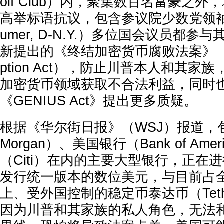
olf Club）内，聚集数百名富豪之
高举标语抗议，包含参议院少数党领袖舒默
umer, D-N.Y.）多位国会议员都
新提出的《终结加密货币腐败法案》（End C
ption Act），防止川普本人和其
加密货币领域获取不合法利益，同时
《GENIUS Act》提出更多质疑。
根据《华尔街日报》（WSJ）报道，
Morgan）、美国银行（Bank of Am
（Citi）在内的主要大型银行，正在
发行统一版本的数位美元，与目前占全
上、受外国控制的稳定币泰达币（Tet
因为川普和其家族的私人角色，无法