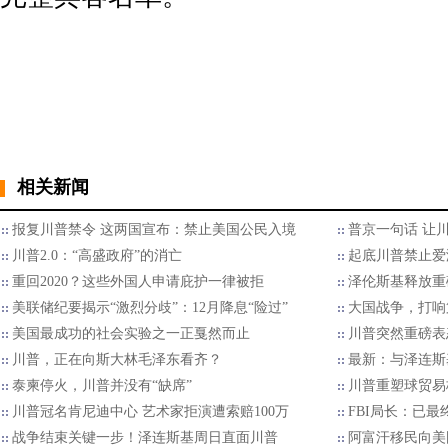
相关新闻
报复川普禁令 这两国宣布：禁止美国公民入境
普京一句话 让
川普2.0：“高盛政府”的消亡
起底川普禁止爱
重回2020？这些外国人申请庇护一律被拒
泽伦斯基释放重
美联储纪要揭示“激烈分歧”：12月降息“险过”
大国战争，打响
美国最成功的社会实验之一正戛然而止
川普突然重磅表
川普，正在向斯大林毛泽东看齐？
最新：与泽连斯
泰柬停火，川普并没有“缺席”
川普重塑球贸易格
川普冠名肯尼迪中心 艺术家拒演遭索赔100万
FBI局长：已
战争结束关键一步！泽连斯基周日直面川普
阿富汗移民向美国