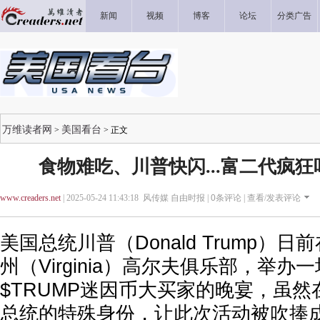
新闻
视频
博客
论坛
分类广告
万维读者网
美国看台
>
> 正文
食物难吃、川普快闪...富二代疯
www.creaders.net
| 2025-05-24 11:43:18 风传媒 自由时报 |
0
条评论 |
查看/发表评论
美国总统川普（Donald Trump）
州（Virginia）高尔夫俱乐部，举办
$TRUMP迷因币大买家的晚宴，虽
总统的特殊身份，让此次活动被吹捧成