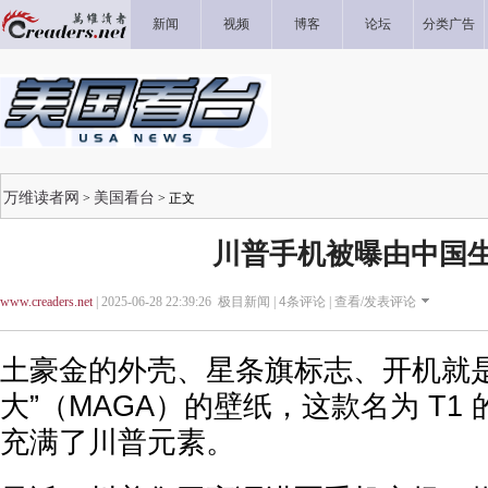
新闻
视频
博客
论坛
分类广告
万维读者网
美国看台
>
> 正文
川普手机被曝由中国
www.creaders.net
| 2025-06-28 22:39:26 极目新闻 |
4
条评论 |
查看/发表评论
土豪金的外壳、星条旗标志、开机就是
大”（MAGA）的壁纸，这款名为 T1
充满了川普元素。