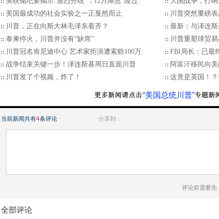
美联储纪要揭示“激烈分歧”：12月降息“险过”
大国战争，打响
美国最成功的社会实验之一正戛然而止
川普突然重磅表
川普，正在向斯大林毛泽东看齐？
最新：与泽连斯
泰柬停火，川普并没有“缺席”
川普重塑球贸易格
川普冠名肯尼迪中心 艺术家拒演遭索赔100万
FBI局长：已
战争结束关键一步！泽连斯基周日直面川普
阿富汗移民向美国
川普发了个视频，炸了！
这竟是英国！？
“美国总统川普”
当前新闻共有
4
条评论
分享到：
评论前需要先
全部评论