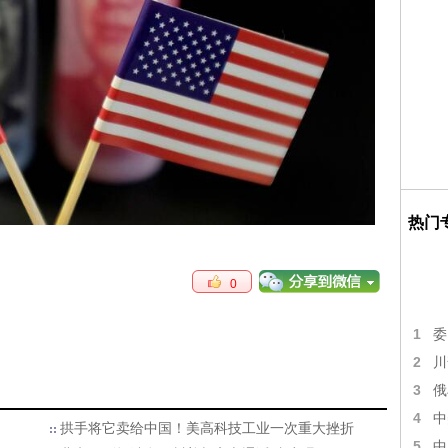
热门
0
1
委
2
川
3
俄
4
中
拱手将它卖给中国！美高科技工业一次重大挫折
5
中