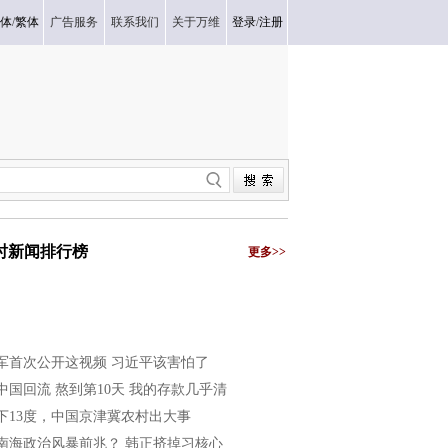
体
/
繁体
广告服务
联系我们
关于万维
登录
/
注册
小时新闻排行榜
更多>>
军首次公开这视频 习近平该害怕了
中国回流 熬到第10天 我的存款几乎清
下13度，中国京津冀农村出大事
南海政治风暴前兆？ 韩正挤掉习核心