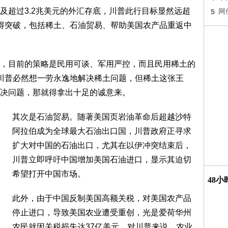
及超过3.2兆美元的外汇存底，川普此行目标显然远超
5
网
得突破，包括稀土、石油贸易、帮助美国农产品重返中
，目前的策略是民用可谈、军用严控，而且民用稀土的
川普必然想一劳永逸地解决稀土问题，但稀土这张王
决问题，那就得拿出十足的诚意来。
其次是石油贸易。随著美国页岩油革命后超越沙特
阿拉伯成为全球最大石油出口国，川普政府正寻求
扩大对中国的石油出口，尤其在以伊冲突结束后，
川普立即呼吁中国增加美国石油进口，显示其迫切
希望打开中国市场。
48
此外，由于中国反制美国高额关税，对美国农产品
停止进口，导致美国农业遭受重创，光是爱荷华州
农民就因关税损失达37亿美元。对川普来说，农业