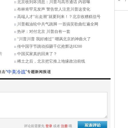
北京收到坏消息：川普与高市通话 内容曝
布林肯罕见发声 警告世人注意川普这变化
高端人才“出走潮”就要到来！？北京收糟糕信号
川普截油轮中共气跳脚 一首搞笑歌曲红遍全网
热评：对付北京 川普自有一套
“川普川普 我好难过” 嘲讽北京的神曲火了
传中国字节跳动拟砸千亿抢辉达H200
片
中国买家真的回来了？
稀土之后，北京把它推上地缘政治前线
“中美冷战”
评论前需要先
登录
或者
注册
哦