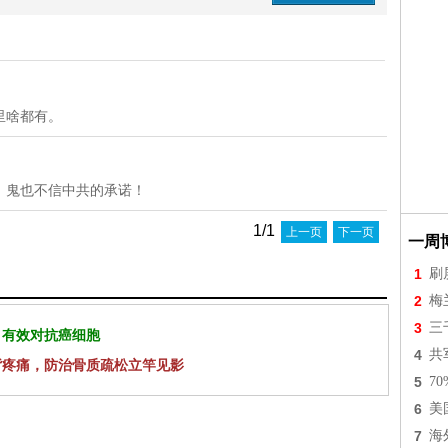
里啥都有。
！鬼也不信中共的承诺！
1/1
上一页
下一页
一周
1
刷
2
梅
3
三
 有效对抗癌细胞
4
共
背疼痛，防治骨质疏松立竿见影
5
7
6
美
7
海