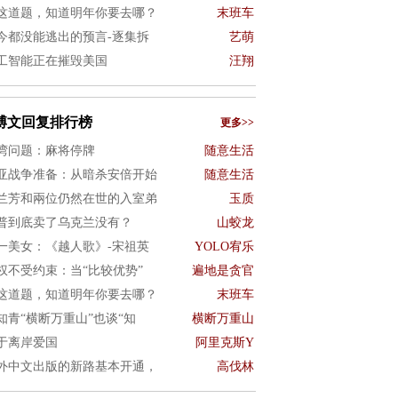
这道题，知道明年你要去哪？
末班车
今都没能逃出的预言-逐集拆
艺萌
工智能正在摧毁美国
汪翔
博文回复排行榜
更多>>
湾问题：麻将停牌
随意生活
亚战争准备：从暗杀安倍开始
随意生活
兰芳和兩位仍然在世的入室弟
玉质
普到底卖了乌克兰没有？
山蛟龙
一美女：《越人歌》-宋祖英
YOLO宥乐
权不受约束：当“比较优势”
遍地是贪官
这道题，知道明年你要去哪？
末班车
知青“横断万重山”也谈“知
横断万重山
于离岸爱国
阿里克斯Y
外中文出版的新路基本开通，
高伐林