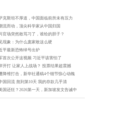
萨克斯坦不厚道，中国面临前所未有压力
潮流而动，顶尖科学家从中国归国
共官场突然敢骂习了，谁给的胆子？
见现象：为什么庞家敢这么硬
近平最新恐怖绰号出炉
军首次公开这视频 习近平该害怕了
岸开打 让家人上战场？ 投票结果超震撼
遭降维打击，新华社通稿4个细节惊心动魄
中国回流 熬到第10天 我的存款几乎清
美国还狂？2026第一天，新加坡发文告诫中