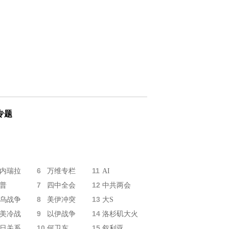
专题
6
11
内瑞拉
万维专栏
AI
7
12
普
四中全会
中共两会
8
13
乌战争
美伊冲突
大S
9
14
美冷战
以伊战争
洛杉矶大火
10
15
日关系
何卫东
叙利亚