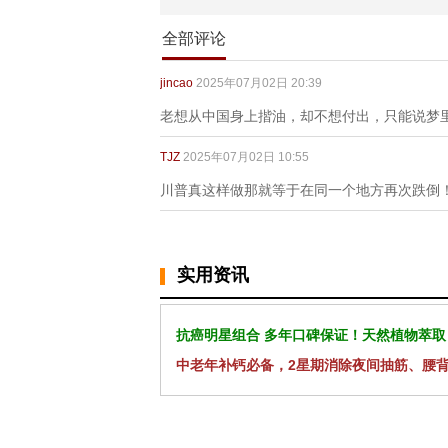
全部评论
jincao
2025年07月02日 20:39
老想从中国身上揩油，却不想付出，只能说梦
TJZ
2025年07月02日 10:55
川普真这样做那就等于在同一个地方再次跌倒
实用资讯
抗癌明星组合 多年口碑保证！天然植物萃取
中老年补钙必备，2星期消除夜间抽筋、腰