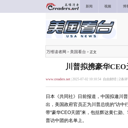
新闻
视频
博
万维读者网
美国看台
>
> 正文
川普拟携豪华CEO天
www.creaders.net
| 2025-07-02 10:10:54 自由财经 |
2
条评
日本《共同社》日前报道，中国拟邀川普
出，美国政府官员正为川普总统的“访中
带“豪华CEO天团”来，包括辉达黄仁
普访中团的名单上。