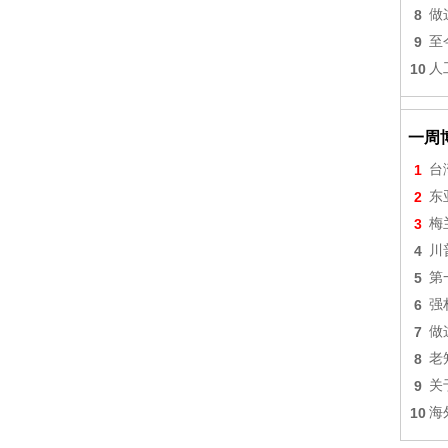
8
做
9
至
10
人
一周
1
台
2
东
3
梅
4
川
5
第
6
强
7
做
8
老
9
关
10
海