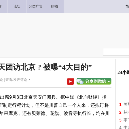
客
论坛
分类广告
购物
简
团访北京 ? 被曝“4大目的”
24
论 |
查看/发表评论
出席9月3日北京天安门阅兵。据中媒《北向财经》指
1
美
行”制定行程计划，但不是川普自己一个人来，还拟订将
2
从
勋、苹果库克，还有贝莱德、花旗、波音等执行长，均在川
3
零
4
中