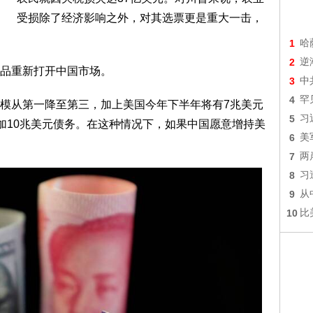
受损除了经济影响之外，对其选票更是重大一击，
1
哈
2
逆
品重新打开中国市场。
3
中
4
罕
模从第一降至第三，加上美国今年下半年将有7兆美元
5
习
增加10兆美元债务。在这种情况下，如果中国愿意增持美
6
美
7
两
8
习
9
从
10
比