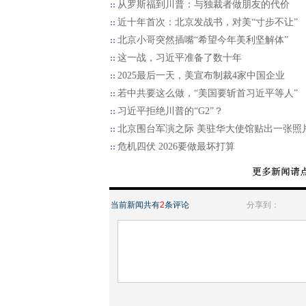
从罗斯福到川普：与独裁者做朋友的代价
近十年首次：北京发战书，对美“寸步不让”
北京小哥突然插嘴“希望今年美利坚解体”
这一战，习近平准备了数十年
2025最后一天，美宣布制裁4家中国企业
若中共要这么做，“美国要斩首习近平等人”
习近平拒绝川普的“G2”？
北京围台军演之际 美驻华大使馆贴出一张照
危机四伏 2026要做最坏打算
当前新闻共有
2
条评论
分享到：