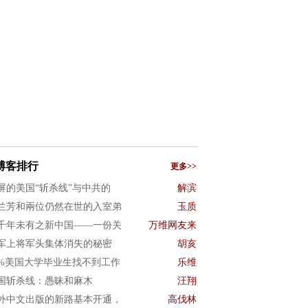
博客排行
更多>>
屏的美国“斩杀线”与中共的
解滨
兰芳和兩位仍然在世的入室弟
玉质
千年未有之新中国——一份关
万维网友来
军上将军头集体消失的秘密
胡亥
0%美国大学毕业生找不到工作
乐维
国斩杀线：愚昧和麻木
汪翔
外中文出版的新路基本开通，
高伐林