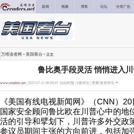
新闻
视频
博客
论坛
分类广告
万维读者网
美国看台
>
> 正文
鲁比奥手段灵活 悄悄进入
www.creaders.net
| 2025-07-21 08:04:45 自由时报 |
0
条评论 |
查看/发表评论
《美国有线电视新闻网》（CNN）2
国家安全顾问鲁比欧在川普心中的地
活的引导和擘划下，川普许多外交政
参议员期间主张的方向前进，包括加