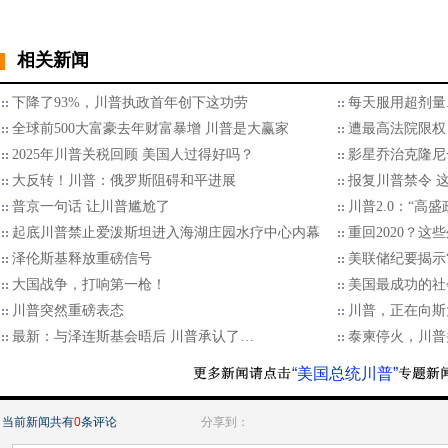
相关新闻
下降了93%，川普执政首年创下这功劳
每天服用超剂量.
全球前500大富豪去年财富暴增 川普是大赢家
遭最高法院限权
2025年川普关税回顾 美国人过得好吗？
影星乔治克隆尼
大反转！川普：俄罗斯阻碍和平进展
报复川普禁令 
普京一句话 让川普尴尬了
川普2.0：“高
起底川普禁止爱泼斯坦进入海湖庄园水疗中心内幕
重回2020？
泽伦斯基释放重磅信号
美联储纪要揭示“
大国战争，打响第一枪！
美国最成功的社
川普突然重磅表态
川普，正在向斯
最新：与泽连斯基会晤后 川普承认了…
泰柬停火，川普
“美国总统川普”
当前新闻共有
0
条评论
分享到：