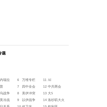
专题
6
11
内瑞拉
万维专栏
AI
7
12
普
四中全会
中共两会
8
13
乌战争
美伊冲突
大S
9
14
美冷战
以伊战争
洛杉矶大火
10
15
日关系
何卫东
叙利亚