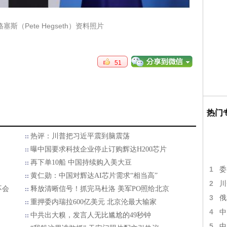
斯（Pete Hegseth）资料照片
51
热门
热评：川普把习近平震到脑震荡
曝中国要求科技企业停止订购辉达H200芯片
再下单10船 中国持续购入美大豆
1
委
黄仁勋：中国对辉达AI芯片需求“相当高”
2
川
不会
释放清晰信号！抓完马杜洛 美军PO照给北京
3
俄
重押委内瑞拉600亿美元 北京沦最大输家
4
中
中共出大糗，发言人无比尴尬的49秒钟
5
中