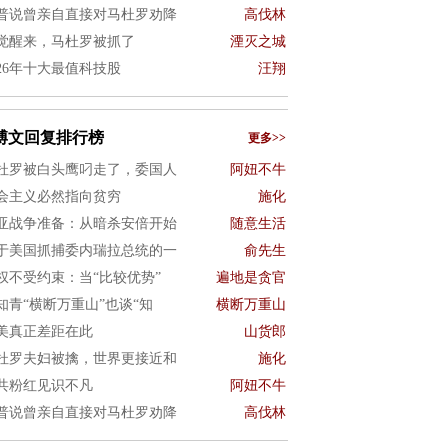
普说曾亲自直接对马杜罗劝降
高伐林
觉醒来，马杜罗被抓了
湮灭之城
026年十大最值科技股
汪翔
博文回复排行榜
更多>>
杜罗被白头鹰叼走了，委国人
阿妞不牛
会主义必然指向贫穷
施化
亚战争准备：从暗杀安倍开始
随意生活
于美国抓捕委内瑞拉总统的一
俞先生
权不受约束：当“比较优势”
遍地是贪官
知青“横断万重山”也谈“知
横断万重山
美真正差距在此
山货郎
杜罗夫妇被擒，世界更接近和
施化
共粉红见识不凡
阿妞不牛
普说曾亲自直接对马杜罗劝降
高伐林