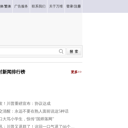
体
/
繁体
广告服务
联系我们
关于万维
登录
/
注册
小时新闻排行榜
更多>>
发！川普重磅宣布：协议达成
交清醒：永远不要在熟人面前说这5种话
口大骂小学生，惊传“国师落网”
讯：川普又退群了！这回一口气退了66个…