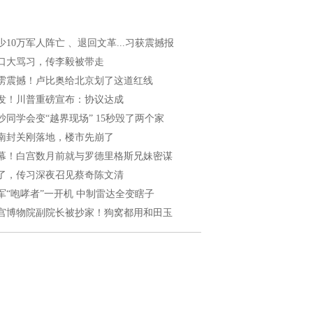
少10万军人阵亡 、退回文革...习获震撼报
口大骂习，传李毅被带走
雳震撼！卢比奥给北京划了这道红线
发！川普重磅宣布：协议达成
沙同学会变“越界现场” 15秒毁了两个家
南封关刚落地，楼市先崩了
幕！白宫数月前就与罗德里格斯兄妹密谋
了，传习深夜召见蔡奇陈文清
军“咆哮者”一开机 中制雷达全变瞎子
宫博物院副院长被抄家！狗窝都用和田玉