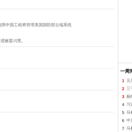
t）利用中国工程师管理美国国防部云端系统
有撒谎猴耍川黑。
一周
1
元
2
三
3
杨
4
习
5
马
6
中
7
马