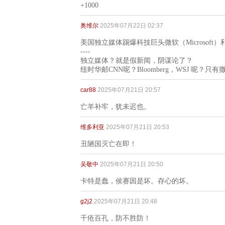
+1000
奥维尔
2025年07月22日 02:37
美国独立媒体踢爆科技巨头微软（Microsof
----
独立媒体？就是假新闻，阴谋论了？
纽时华邮CNN呢？Bloomberg，WSJ 呢？只
car88
2025年07月21日 20:57
亡羊补牢，犹未迟也。
维多利亚
2025年07月21日 20:53
丑陋国灭亡在即！
吴敬中
2025年07月21日 20:50
卡特是蠢，侯赛因是坏。存心的坏。
g2j2
2025年07月21日 20:48
千疮百孔，防不胜防！