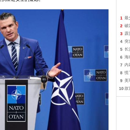
1
最
2
破
3
霹
4
突
5
长
6
海
7
内
8
慌
9
美
10
故