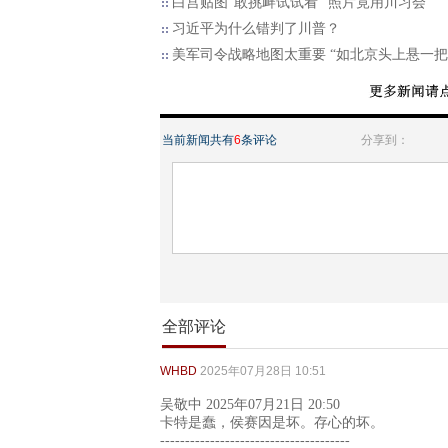
白宫贴图“敢挑衅试试看” 照片竟用川习会
习近平为什么错判了川普？
美军司令战略地图太重要 “如北京头上悬一
当前新闻共有
6
条评论
分享到：
全部评论
WHBD
2025年07月28日 10:51
吴敬中 2025年07月21日 20:50
卡特是蠢，侯赛因是坏。存心的坏。
--------------------------------------