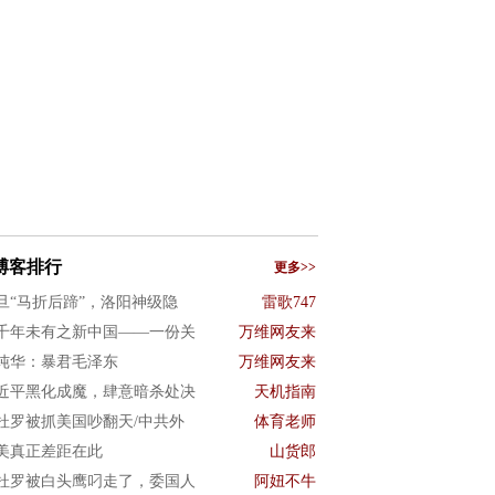
博客排行
更多>>
旦“马折后蹄”，洛阳神级隐
雷歌747
千年未有之新中国——一份关
万维网友来
纯华：暴君毛泽东
万维网友来
近平黑化成魔，肆意暗杀处决
天机指南
杜罗被抓美国吵翻天/中共外
体育老师
美真正差距在此
山货郎
杜罗被白头鹰叼走了，委国人
阿妞不牛