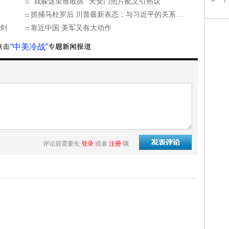
“我躲这里谁敢抓” 天安门照片配文引热议
抓捕马杜罗后 川普最新表态：与习近平的关系…
把剑
靠近中国 美军又有大动作
“中美冷战”
评论前需要先
登录
或者
注册
哦