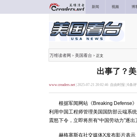
新闻
视频
博
万维读者网
美国看台
>
> 正文
出事了？美
www.creaders.net
| 2025-07-21 20:02:46 自由时报 |
6
条评
根据军闻网站《Breaking Defens
利用中国工程师管理美国国防部云端系统后，美
震怒下令，立即将所有“中国劳动力”逐
赫格塞斯在社交媒体X发布影片表示，国