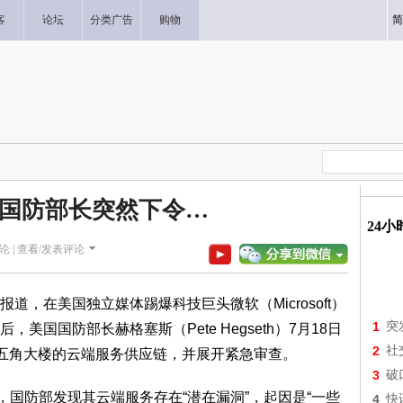
客
论坛
分类广告
购物
简
国防部长突然下令…
24
论 |
查看/发表评论
e》报道，在美国独立媒体踢爆科技巨头微软（Microsoft）
1
突
国国防部长赫格塞斯（Pete Hegseth）7月18日
2
社
出五角大楼的云端服务供应链，并展开紧急审查。
3
破
防部发现其云端服务存在“潜在漏洞”，起因是“一些
4
快