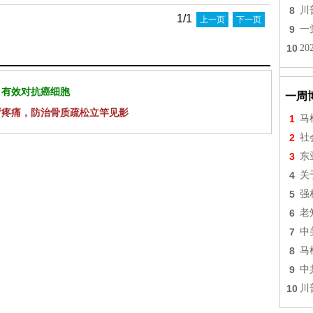
8
川
1/1
上一页
下一页
9
一
10
2
 有效对抗癌细胞
一周
背疼痛，防治骨质疏松立竿见影
1
马
2
社
3
东
4
关
5
强
6
老
7
中
8
马
9
中
10
川