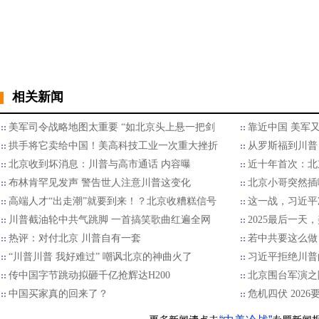
相关新闻
美军司令战略地图太重要 “如北京头上悬一把剑
靠近中国 美军
拱手将它卖给中国！美高科技工业一次重大挫折
从罗斯福到川普
北京收到坏消息：川普与高市通话 内容曝
近十年首次：北
布林肯罕见发声 警告世人注意川普这变化
北京小哥突然插
高端人才“出走潮”就要到来！？北京收糟糕信号
这一战，习近平
川普截油轮中共气跳脚 一首搞笑歌曲红遍全网
2025最后一天
热评：对付北京 川普自有一套
若中共要这么做
“川普川普 我好难过” 嘲讽北京的神曲火了
习近平拒绝川普的
传中国字节跳动拟砸千亿抢辉达H200
北京围台军演之
中国买家真的回来了？
危机四伏 202