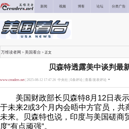
新闻
视频
博客
论坛
分类广告
万维读者网
美国看台
>
> 正文
贝森特透露美中谈判最
www.creaders.net
| 2025-08-12 17:47:26 中央社 |
0
条评论 |
查看/发表评论
美国财政部长贝森特8月12日表示
于未来2或3个月内会晤中方官员，共
未来。
贝森特
也说，印度与美国磋商
度“有点顽强”。