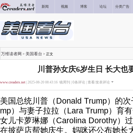
新闻
视频
博客
论坛
分类广告
万维读者网
美国看台
>
> 正文
川普孙女庆6岁生日 长大也
www.creaders.net
| 2025-08-20 08:43:16 镜周刊 |
0
条评论 |
查看/发表评论
美国总统川普（Donald Trump）的次子
mp）与妻子拉拉（Lara Trump）
女儿卡萝琳娜（Carolina Doroth
在披萨店帮她庆生。妈咪还公布她长