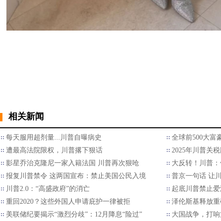
相关新闻
每天服用超剂量...川普自曝病史
全球前500大
遭最高法院限权，川普撂下狠话
2025年川普关
影星乔治克隆尼一家入籍法国 川普再次狠呛
大反转！川普：
报复川普禁令 这两国宣布：禁止美国公民入境
普京一句话 让
川普2.0：“高盛政府”的消亡
起底川普禁止爱
重回2020？这些外国人申请庇护一律被拒
泽伦斯基释放重
美联储纪要揭示“激烈分歧”：12月降息“险过”
大国战争，打响