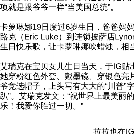
项就是跟爷爷一样“当美国总统”。
卡萝琳娜19日度过6岁生日，爸爸妈
路克（Eric Luke）到连锁披萨店Lyn
生日快乐歌，让卡萝琳娜吹蜡烛，相
艾瑞克在宝贝女儿生日当天，于IG贴
她穿粉红色外套、戴墨镜、穿银色亮
爷竞选帽子，上头写有大大的“川普”
趴”。艾瑞克发文：“祝世界上最美丽
乐！我爱你胜过一切。”
拉拉也在I