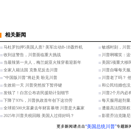
相关新闻
马杜罗扣押5美国人质? 美军出动B-1B轰炸机
敏感时刻，川普
收到这警告，川普面临重大挑战
川普咧嘴笑：这
当最辣第一夫人，梅兰妮亚火辣穿着迎新年
美国5项重大移
全家入籍法国 克鲁尼反击川普
川普自曝每天服
“中国版川普”将赴美 盼见川普
川普老了吗？ 
生效前一天 川普突然按下暂停键
和公民结婚也没
发钱了！白宫公布农民援助计划细节
川普2个月内必
下降了93%，川普执政首年创下这功劳
每天服用超剂量.
全球前500大富豪去年财富暴增 川普是大赢家
遭最高法院限权
2025年川普关税回顾 美国人过得好吗？
影星乔治克隆尼
“美国总统川普”