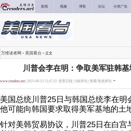
新闻
视频
博客
论坛
分类广告
万维读者网
美国看台
>
> 正文
川普会李在明：争取美军驻韩基
www.creaders.net
| 2025-08-25 13:47:33 世界日报 |
0
条评论 |
查看/发表评论
美国总统川普25日与韩国总统李在明
他可能向韩国要求取得美军基地的土
针对美韩贸易协议，川普25日在白宫