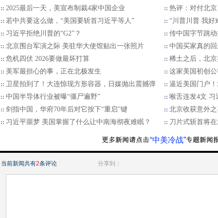
2025最后一天，美宣布制裁4家中国企业
热评：对付北京
若中共要这么做，“美国要斩首习近平等人”
“川普川普 我好
习近平拒绝川普的“G2”？
传中国字节跳动
北京围台军演之际 美驻华大使馆贴出一张照片
中国买家真的回
危机四伏 2026要做最坏打算
稀土之后，北京
美军最担心的事，正在北极发生
这家美国初创公
卫星拍到了！大连惊现方形容器，日媒抛出震撼弹
逼近美国门户！
中国半导体行业被曝“僵尸遍野”
喉舌连发4文 
剑指中国，华府70年后对它按下“重启”键
北京收获意外之
习近平噩梦 美国掌握了什么让中南海彻夜难眠？
刀片式斩首将在
“中美冷战”
当前新闻共有
2
条评论
分享到：