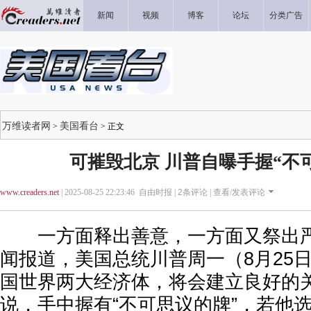
新闻
视频
博客
论坛
分类广告
万维读者网
美国看台
>
> 正文
可摧毁北京 川普自曝手握“不
www.creaders.net
| 2025-08-25 22:23:46 自由时报 |
2
条评论 |
查看/发表评论
一方面释出善意，一方面又祭出严
闻报道，美国总统川普周一（8月25
国世界两大经济体，将会建立良好的
说，手中握有“不可思议的牌”，若他