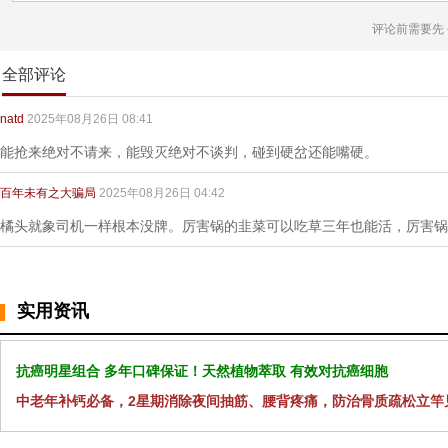
评论前需要先
全部评论
natd
2025年08月26日 08:41
能抢来绝对不请来，能毁灭绝对不谈判，碰到硬岔还能嘴硬。
百年未有之大骗局
2025年08月26日 04:42
橘头就象司机一样根本没牌。厉害锅的韭菜可以吃草三年也能活，厉害锅
实用资讯
抗癌明星组合 多年口碑保证！天然植物萃取 有效对抗癌细胞
中老年补钙必备，2星期消除夜间抽筋、腰背疼痛，防治骨质疏松立竿