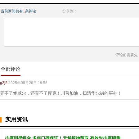
当前新闻共有
1
条评论
分享到：
评论前需要先
全部评论
g2j2
2025年08月26日 19:56
弄不了鲍威尔，还弄不了库克！川普加油，扫清华尔街的买办！
实用资讯
抗癌明星组合 多年口碑保证！天然植物萃取 有效对抗癌细胞