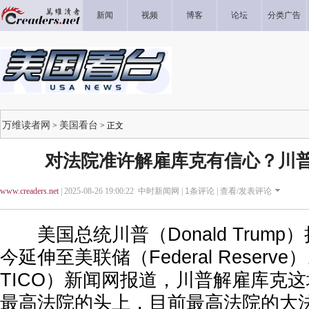
新闻
视频
博客
论坛
分类广告
万维读者网
美国看台
>
> 正文
对法院准许解雇库克有信心？川
www.creaders.net
| 2025-08-26 19:00:22 中时新闻网 |
1
条评论 |
查看/发表评论
美国总统川普（Donald Trump
今延伸至美联储（Federal Reserv
TICO）新闻网报道，川普解雇库克
最高法院的头上，目前最高法院的大