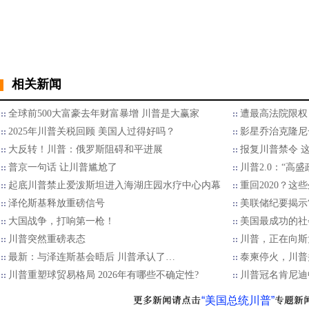
相关新闻
全球前500大富豪去年财富暴增 川普是大赢家
遭最高法院限权
2025年川普关税回顾 美国人过得好吗？
影星乔治克隆尼
大反转！川普：俄罗斯阻碍和平进展
报复川普禁令 
普京一句话 让川普尴尬了
川普2.0：“高
起底川普禁止爱泼斯坦进入海湖庄园水疗中心内幕
重回2020？
泽伦斯基释放重磅信号
美联储纪要揭示“
大国战争，打响第一枪！
美国最成功的社
川普突然重磅表态
川普，正在向斯
最新：与泽连斯基会晤后 川普承认了…
泰柬停火，川普
川普重塑球贸易格局 2026年有哪些不确定性?
川普冠名肯尼迪
“美国总统川普”