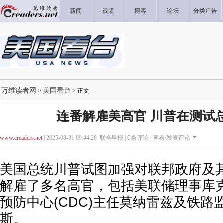
新闻
视频
博客
论坛
分类广告
万维读者网
美国看台
>
> 正文
连番解雇美高官 川普在测试
www.creaders.net
| 2025-08-31 09:44:28 联合早报 |
0
条评论 |
查看/发表评论
美国总统川普试图加强对联邦政府及
解雇了多名高官，包括美联储理事库
预防中心(CDC)主任莫纳雷兹及铁路
斯。