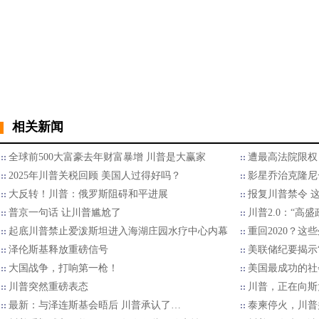
相关新闻
全球前500大富豪去年财富暴增 川普是大赢家
遭最高法院限权
2025年川普关税回顾 美国人过得好吗？
影星乔治克隆尼
大反转！川普：俄罗斯阻碍和平进展
报复川普禁令 
普京一句话 让川普尴尬了
川普2.0：“高
起底川普禁止爱泼斯坦进入海湖庄园水疗中心内幕
重回2020？
泽伦斯基释放重磅信号
美联储纪要揭示“
大国战争，打响第一枪！
美国最成功的社
川普突然重磅表态
川普，正在向斯
最新：与泽连斯基会晤后 川普承认了…
泰柬停火，川普