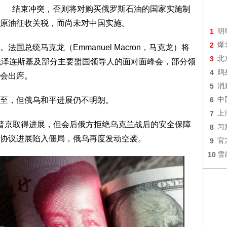
结束冲突，否则将对购买俄罗斯石油的国家实施制
原油征收关税，而尚未对中国实施。
1
明
2
爆
统马克龙（Emmanuel Macron，马克龙）将
3
北
统泽连斯基及部分主要盟国领导人的面对面峰会，部分领
4
鸡
会出席。
5
消
至，但俄乌和平进展仍不明朗。
6
中
7
上
京取得进展，但会后俄方拒绝乌克兰战后的安全保障
8
习
协议进展陷入僵局，俄乌再度发动空袭。
9
官
10
雪