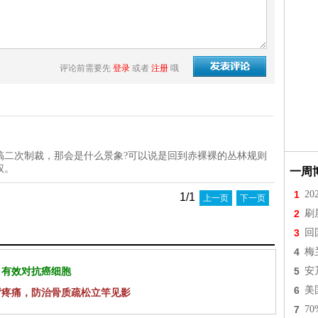
评论前需要先
登录
或者
注册
哦
搞二次制裁，那会是什么景象?可以说是回到赤裸裸的丛林规则
权。
一周
1
2
1/1
上一页
下一页
2
刷
3
回
4
梅
 有效对抗癌细胞
5
安
6
美
背疼痛，防治骨质疏松立竿见影
7
7