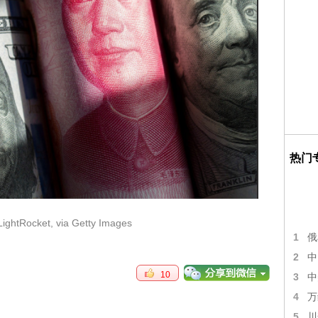
热门
ightRocket, via Getty Images
1
俄
2
中
10
3
中
4
万
5
川