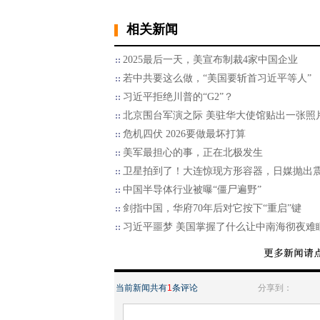
相关新闻
2025最后一天，美宣布制裁4家中国企业
若中共要这么做，“美国要斩首习近平等人”
习近平拒绝川普的“G2”？
北京围台军演之际 美驻华大使馆贴出一张照
危机四伏 2026要做最坏打算
美军最担心的事，正在北极发生
卫星拍到了！大连惊现方形容器，日媒抛出
中国半导体行业被曝“僵尸遍野”
剑指中国，华府70年后对它按下“重启”键
习近平噩梦 美国掌握了什么让中南海彻夜难
当前新闻共有
1
条评论
分享到：