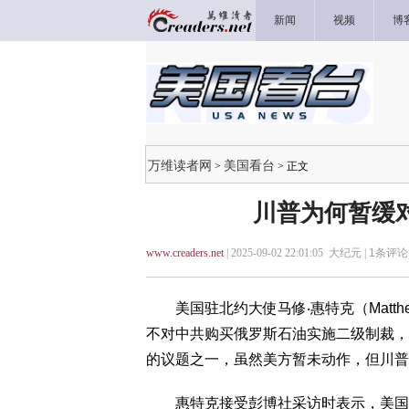
新闻
视频
博
万维读者网
美国看台
>
> 正文
川普为何暂缓
www.creaders.net
| 2025-09-02 22:01:05 大纪元 |
1
条评论 
美国驻北约大使马修‧惠特克（Matthew
不对中共购买俄罗斯石油实施二级制裁，
的议题之一，虽然美方暂未动作，但川普
惠特克接受彭博社采访时表示，美国迟