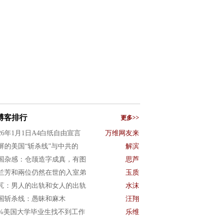
博客排行
更多>>
026年1月1日A4白纸自由宣言
万维网友来
屏的美国“斩杀线”与中共的
解滨
国杂感：仓颉造字成真，有图
思芦
兰芳和兩位仍然在世的入室弟
玉质
芃：男人的出轨和女人的出轨
水沫
国斩杀线：愚昧和麻木
汪翔
0%美国大学毕业生找不到工作
乐维