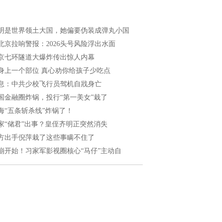
明是世界领土大国，她偏要伪装成弹丸小国
北京拉响警报：2026头号风险浮出水面
京七环隧道大爆炸传出惊人内幕
身上一个部位 真心劝你给孩子少吃点
息：中共少校飞行员驾机自戕身亡
国金融圈炸锅，投行“第一美女”栽了
海“五条斩杀线”炸锅了！
家“储君”出事？皇侄齐明正突然消失
方出手倪萍栽了这些事瞒不住了
崩开始！习家军影视圈核心“马仔”主动自