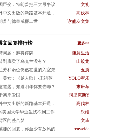
国巨变：特朗普把三大最争议
文礼
外中文出版的新路基本开通，
高伐林
朗普与德皇威廉二世
谢盛友文集
博文回复排行榜
更多>>
湾问题：麻将停牌
随意生活
普到底卖了乌克兰没有？
山蛟龙
兰芳和兩位仍然在世的入室弟
玉质
一美女：《越人歌》-宋祖英
YOLO宥乐
这道题，知道明年你要去哪？
末班车
于离岸爱国
阿里克斯Y
外中文出版的新路基本开通，
高伐林
0%美国大学毕业生找不到工作
乐维
湾区的整合梦
文庙
菓趣的回复，你至少有放风的
renweida