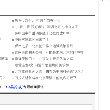
热评：对付北京 川普自有一套
“川普川普 我好难过” 嘲讽北京的神曲火了
传中国字节跳动拟砸千亿抢辉达H200
片
中国买家真的回来了？
稀土之后，北京把它推上地缘政治前线
这家美国初创公司，可能是未来北京的眼中钉
震撼弹
逼近美国门户！北京发力开启危险之路
喉舌连发4文 习近平陷困境向美求和
北京收获意外之喜：川普为中国科研送“大礼”
眠？
刀片式斩首将在北京重演？他点名习近平
“中美冷战”