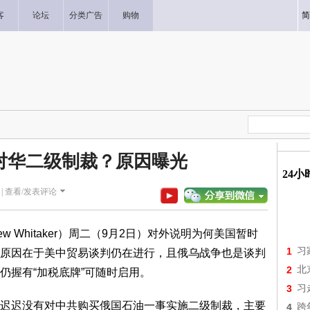
客
论坛
分类广告
购物
简
对华二级制裁？原因曝光
24
|
查看/发表评论
 Whitaker）周二（9月2日）对外说明为何美国暂时
1
习
原因在于美中贸易谈判仍在进行，且俄乌战争也是谈判
2
北
仍握有“加税底牌”可随时启用。
3
习
迟没有对中共购买俄国石油一事实施二级制裁，主要
4
跨