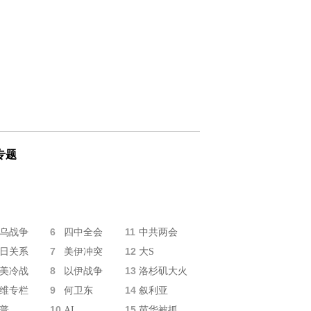
专题
6
11
乌战争
四中全会
中共两会
7
12
日关系
美伊冲突
大S
8
13
美冷战
以伊战争
洛杉矶大火
9
14
维专栏
何卫东
叙利亚
10
15
普
AI
苗华被抓