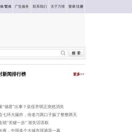
体
/
繁体
广告服务
联系我们
关于万维
登录
/
注册
小时新闻排行榜
更多>>
家“储君”出事？皇侄齐明正突然消失
京七环大爆炸，传老习两口子躲了整整两天
走错“关键一步” 渐失话语权
年夜，中国多个大城市现诡异一幕