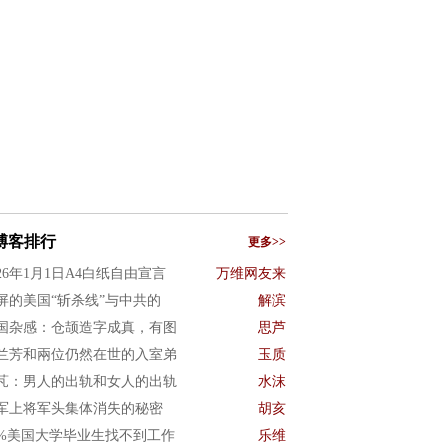
博客排行
更多>>
026年1月1日A4白纸自由宣言
万维网友来
屏的美国“斩杀线”与中共的
解滨
国杂感：仓颉造字成真，有图
思芦
兰芳和兩位仍然在世的入室弟
玉质
芃：男人的出轨和女人的出轨
水沫
军上将军头集体消失的秘密
胡亥
0%美国大学毕业生找不到工作
乐维