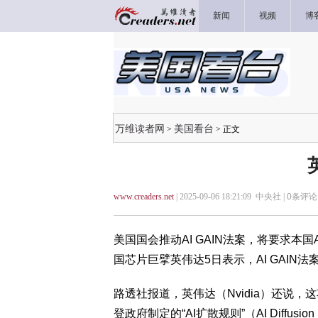
新闻
视频
博
万维读者网
美国看台
>
> 正文
www.creaders.net
| 2025-09-06 18:21:09 中央社 |
0
条评论 
美国国会推动AI GAIN法案，将要求本
国芯片巨擘英伟达5日表示，AI GAI
路透社报道，英伟达（Nvidia）还说
登政府制定的“AI扩散规则”（AI Diffu