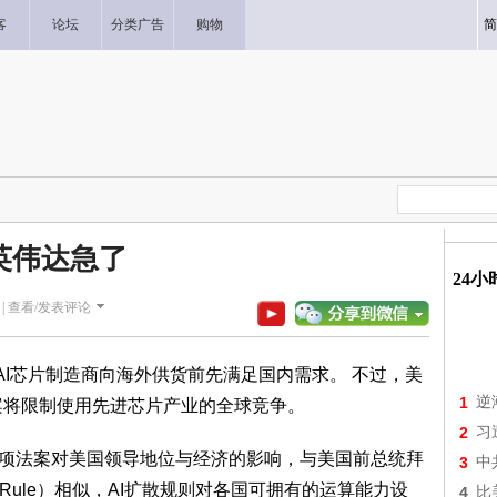
客
论坛
分类广告
购物
简
英伟达急了
24
|
查看/发表评论
国AI芯片制造商向海外供货前先满足国内需求。 不过，美
1
逆
N法案将限制使用先进芯片产业的全球竞争。
2
习
，这项法案对美国领导地位与经济的影响，与美国前总统拜
3
中
sion Rule）相似，AI扩散规则对各国可拥有的运算能力设
4
比