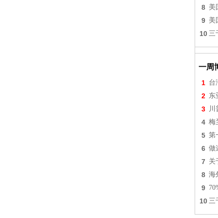
8
美
9
美
10
三
一周
1
台
2
东
3
川
4
梅
5
第
6
做
7
关
8
海
9
7
10
三