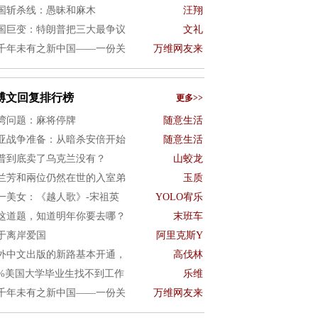
国斩杀线：愚昧和麻木
汪翔
国巨变：特朗普把三大最争议
文礼
千年未有之新中国——一份关
万维网友来
博文回复排行榜
更多>>
湾问题：麻将停牌
随意生活
亚战争准备：从暗杀安倍开始
随意生活
普到底卖了乌克兰没有？
山蛟龙
兰芳和兩位仍然在世的入室弟
玉质
一美女：《越人歌》-宋祖英
YOLO宥乐
这道题，知道明年你要去哪？
末班车
于离岸爱国
阿里克斯Y
外中文出版的新路基本开通，
高伐林
0%美国大学毕业生找不到工作
乐维
千年未有之新中国——一份关
万维网友来