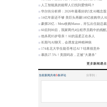
人工智能真的能帮人们找到爱情吗？
华尔街分析师：2026年最看好的5支AI概念股
14亿年薪还不够 美巨头再砸140亿收购华人A
豪掷20亿：Meta收购Manus，肖弘出任副总裁
60后到00后，我家两代4位程序员戳中的残酷
他杀死83岁母亲！AI的温柔正在杀人
长期与AI聊天，会诱发这种精神病
174名北大学生能否考过AI？结果很意外
暴跌27.5%！美国码农，正被“大屠杀”
当前新闻共有
0
条评论
分享到：