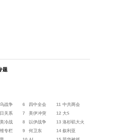
专题
6
11
乌战争
四中全会
中共两会
7
12
日关系
美伊冲突
大S
8
13
美冷战
以伊战争
洛杉矶大火
9
14
维专栏
何卫东
叙利亚
10
15
普
AI
苗华被抓