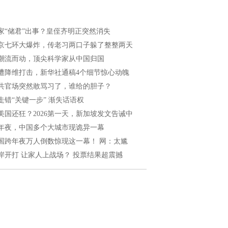
家“储君”出事？皇侄齐明正突然消失
京七环大爆炸，传老习两口子躲了整整两天
潮流而动，顶尖科学家从中国归国
遭降维打击，新华社通稿4个细节惊心动魄
共官场突然敢骂习了，谁给的胆子？
走错“关键一步” 渐失话语权
美国还狂？2026第一天，新加坡发文告诫中
年夜，中国多个大城市现诡异一幕
国跨年夜万人倒数惊现这一幕！ 网：太尴
岸开打 让家人上战场？ 投票结果超震撼