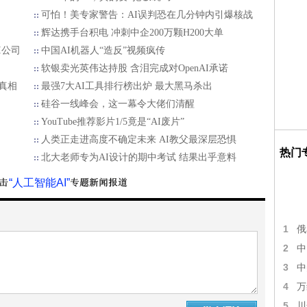
可怕！美专家警告：AI误判恐在几分钟内引爆核战
辉达携手台积电 冲刺中企200万颗H200大单
I公司
中国AI机器人“造反”视频疯传
软银卖光英伟达持股 含泪完成对OpenAI承诺
真相
最强7大AI工具排行榜出炉 最大黑马杀出
硅谷一线峰会，这一幕令大佬们清醒
YouTube推荐影片1/5竟是“AI废片”
人类正走进高度不确定未来 AI教父最深层恐惧
热门
北大老师专为AI设计的期中考试 结果出乎意料
“人工智能AI”
1
俄
2
中
3
中
4
万
5
川