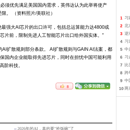
1
习
2
北
最强大AI芯片的出口许可，包括总运算能力达4800或
3
逆
芯片前，限制先进人工智能芯片出口给外国实体。”
4
习
的AI扩散规则部分条款。 AI扩散规则与GAIN AI法案，都
5
中
保国内企业能取得先进芯片，同时在担忧中国可能利用
6
习
7
比
取高阶科技。
8
跨
9
中
8
10
两
2026年的AI，真的要“抢饭碗”了