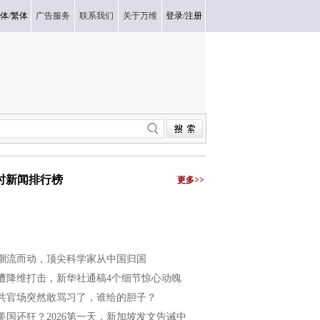
体
/
繁体
广告服务
联系我们
关于万维
登录
/
注册
小时新闻排行榜
更多>>
潮流而动，顶尖科学家从中国归国
遭降维打击，新华社通稿4个细节惊心动魄
共官场突然敢骂习了，谁给的胆子？
美国还狂？2026第一天，新加坡发文告诫中