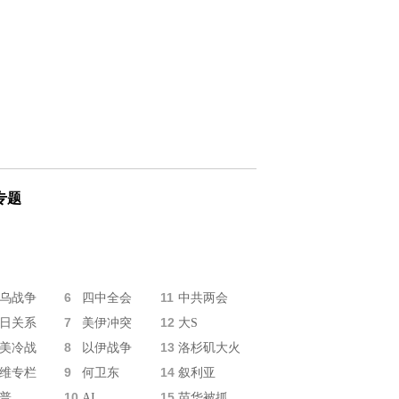
专题
6
11
乌战争
四中全会
中共两会
7
12
日关系
美伊冲突
大S
8
13
美冷战
以伊战争
洛杉矶大火
9
14
维专栏
何卫东
叙利亚
10
15
普
AI
苗华被抓