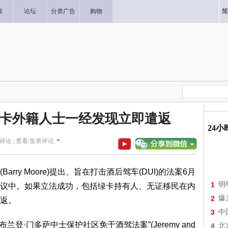
客
论坛
分类广告
购物
简
卡外籍人士一经发现立即遣返
24
评论 |
查看/发表评论
y Moore)提出、旨在打击酒后驾车(DUI)的法案6月
1
明
议中。如果立法成功，包括绿卡持有人、无证移民在内
2
爆
返。
3
中
登·门多萨中士保护社区免于酒驾法案”(Jeremy and
4
北