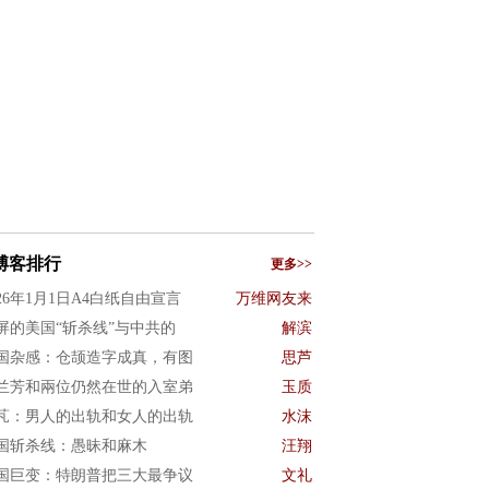
博客排行
更多>>
026年1月1日A4白纸自由宣言
万维网友来
屏的美国“斩杀线”与中共的
解滨
国杂感：仓颉造字成真，有图
思芦
兰芳和兩位仍然在世的入室弟
玉质
芃：男人的出轨和女人的出轨
水沫
国斩杀线：愚昧和麻木
汪翔
国巨变：特朗普把三大最争议
文礼