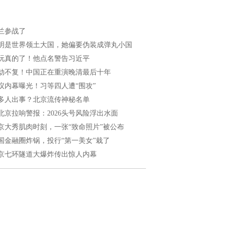
兰参战了
明是世界领土大国，她偏要伪装成弹丸小国
玩真的了！他点名警告习近平
劫不复！中国正在重演晚清最后十年
议内幕曝光！习等四人遭“围攻”
多人出事？北京流传神秘名单
北京拉响警报：2026头号风险浮出水面
京大秀肌肉时刻，一张“致命照片”被公布
国金融圈炸锅，投行“第一美女”栽了
京七环隧道大爆炸传出惊人内幕