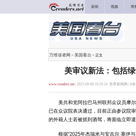
新闻
视频
博
万维读者网
美国看台
>
> 正文
美审议新法：包括绿
www.creaders.net
| 2025-09-09 16:20:24 世界新闻网 |
0
条
美共和党阿拉巴马州联邦众议员摩尔(Barr
已在众议院表决通过，目前正由参议院审
的外籍人士若被抓到酒驾，将面临立即遣
根据“2025年杰瑞米与安吉尔·塞伊与布兰