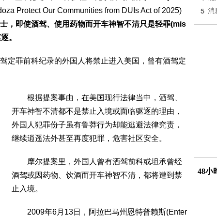
za Protect Our Communities from DUIs Act of 2025)
5
消
士，即使酒驾、使用药物而开车神智不清只是轻罪(mis
驱逐。
定罪前科纪录的外国人将禁止进入美国，曾有酒驾定
根据提案事由，在美国现行法律当中，酒驾、
开车神智不清都不是禁止入境或面临驱逐的理由，
外国人犯罪份子虽有鲁莽行为却能逃避法律究责，
继续逍遥法外甚至再度犯罪，危害社区安全。
摩尔提案里，外国人曾有酒驾前科或坦承曾经
48
酒驾或因药物、饮酒而开车神智不清，都将遭到禁
止入境。
2009年6月13日，阿拉巴马州恩特普赖斯(Enter