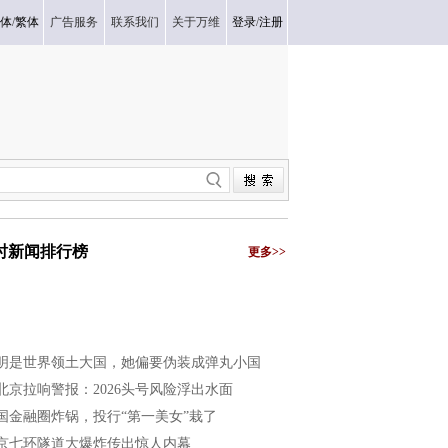
体
/
繁体
广告服务
联系我们
关于万维
登录
/
注册
小时新闻排行榜
更多>>
明是世界领土大国，她偏要伪装成弹丸小国
北京拉响警报：2026头号风险浮出水面
国金融圈炸锅，投行“第一美女”栽了
京七环隧道大爆炸传出惊人内幕