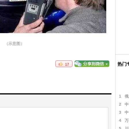
（示意图）
热门
17
1
俄
2
中
3
中
4
万
5
川