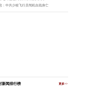
息：中共少校飞行员驾机自戕身亡
小时新闻排行榜
更多>>