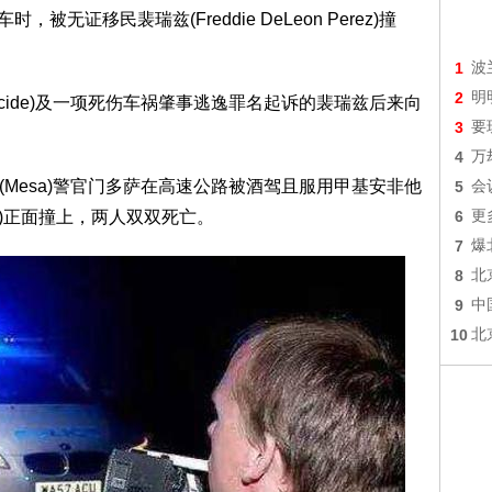
，被无证移民裴瑞兹(Freddie DeLeon Perez)撞
1
波
2
明
omicide)及一项死伤车祸肇事逃逸罪名起诉的裴瑞兹后来向
3
要
4
万
(Mesa)警官门多萨在高速公路被酒驾且服用甲基安非他
5
会
uez)正面撞上，两人双双死亡。
6
更
7
爆
8
北
9
中
10
北