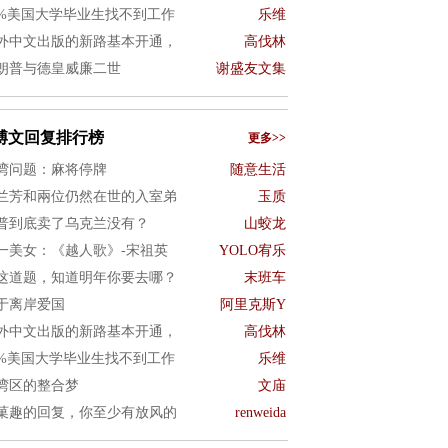
0%美国大学毕业生找不到工作
乐维
外中文出版的新路基本开通，
高伐林
朗普与德皇威廉二世
谢盛友文集
博文回复排行榜
更多>>
湾问题：麻将停牌
随意生活
兰芳和兩位仍然在世的入室弟
玉质
普到底卖了乌克兰没有？
山蛟龙
一美女：《越人歌》-宋祖英
YOLO宥乐
这道题，知道明年你要去哪？
末班车
于离岸爱国
阿里克斯Y
外中文出版的新路基本开通，
高伐林
0%美国大学毕业生找不到工作
乐维
湾区的整合梦
文庙
菓趣的回复，你至少有放风的
renweida