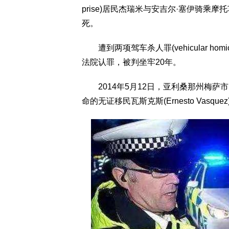
prise)居民杰瑞米与安吉尔·塞伊骑乘摩托车时
死。
遭到两项驾车杀人罪(vehicular h
法院认罪，被判坐牢20年。
2014年5月12日，亚利桑那州梅萨市
命的无证移民瓦斯克斯(Ernesto Vasq