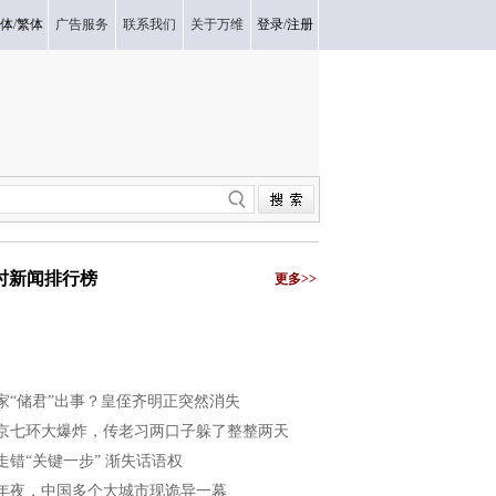
体
/
繁体
广告服务
联系我们
关于万维
登录
/
注册
小时新闻排行榜
更多>>
家“储君”出事？皇侄齐明正突然消失
京七环大爆炸，传老习两口子躲了整整两天
走错“关键一步” 渐失话语权
年夜，中国多个大城市现诡异一幕