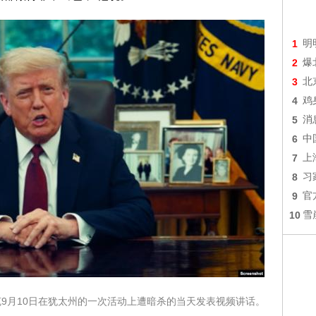
1
明
2
爆
3
北
4
鸡
5
消
6
中
7
上
8
习
9
官
10
雪
克9月10日在犹太州的一次活动上遭暗杀的当天发表视频讲话。