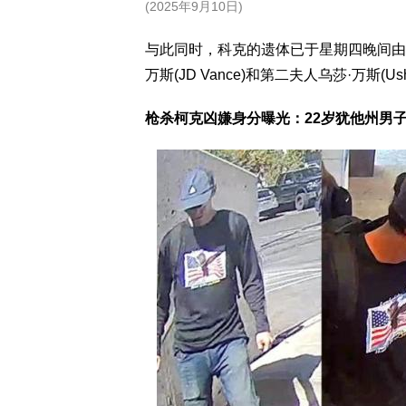
(2025年9月10日)
与此同时，科克的遗体已于星期四晚间由“
万斯(JD Vance)和第二夫人乌莎·万斯(Us
枪杀柯克凶嫌身分曝光：22岁犹他州男