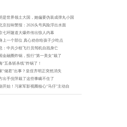
明是世界领土大国，她偏要伪装成弹丸小国
北京拉响警报：2026头号风险浮出水面
京七环隧道大爆炸传出惊人内幕
身上一个部位 真心劝你给孩子少吃点
息：中共少校飞行员驾机自戕身亡
国金融圈炸锅，投行“第一美女”栽了
海“五条斩杀线”炸锅了！
家“储君”出事？皇侄齐明正突然消失
方出手倪萍栽了这些事瞒不住了
崩开始！习家军影视圈核心“马仔”主动自