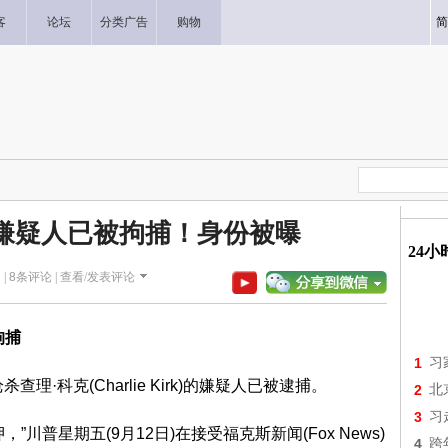
客
论坛
分类广告
购物
简
嫌疑人已被拘捕！身份被曝
24
 |
8
条评论 |
查看/发表评论
拘捕
1
习
枪杀查理·科克(Charlie Kirk)的嫌疑人已被逮捕。
2
北
3
习
川普星期五(9月12日)在接受福克斯新闻(Fox News)
4
跨