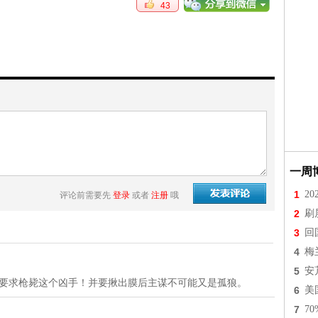
43
一周
1
2
评论前需要先
登录
或者
注册
哦
2
刷
3
回
4
梅
5
安
力要求枪毙这个凶手！并要揪出膜后主谋不可能又是孤狼。
6
美
7
7