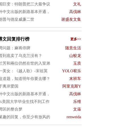
国巨变：特朗普把三大最争议
文礼
外中文出版的新路基本开通，
高伐林
朗普与德皇威廉二世
谢盛友文集
博文回复排行榜
更多>>
湾问题：麻将停牌
随意生活
普到底卖了乌克兰没有？
山蛟龙
兰芳和兩位仍然在世的入室弟
玉质
一美女：《越人歌》-宋祖英
YOLO宥乐
这道题，知道明年你要去哪？
末班车
于离岸爱国
阿里克斯Y
外中文出版的新路基本开通，
高伐林
0%美国大学毕业生找不到工作
乐维
湾区的整合梦
文庙
菓趣的回复，你至少有放风的
renweida