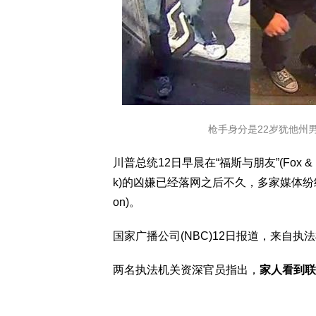
枪手身分是22岁犹他州男子
川普总统12日早晨在“福斯与朋友”(Fox & F
k)的凶嫌已经落网之后不久，多家媒体纷纷报
on)。
国家广播公司(NBC)12日报道，来自
两名执法机关资深官员指出，
家人看到联