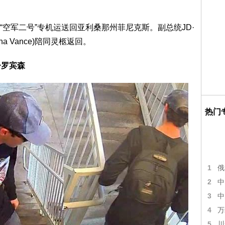
空军二号”专机运送回亚利桑那州菲尼克斯。副总统JD·
ha Vance)陪同灵柩返回。
子罗宾森
热门
1
俄
2
中
3
中
4
万
5
川