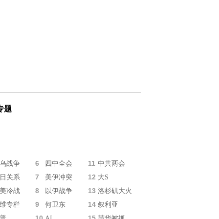
专题
6
11
乌战争
四中全会
中共两会
7
12
日关系
美伊冲突
大S
8
13
美冷战
以伊战争
洛杉矶大火
9
14
维专栏
何卫东
叙利亚
10
15
普
AI
苗华被抓