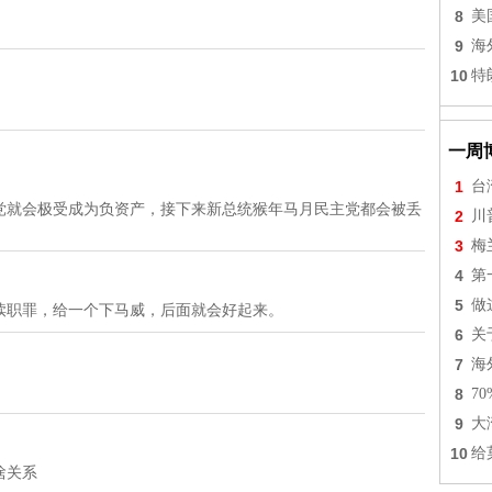
8
美
9
海
10
特
一周
1
台
党就会极受成为负资产，接下来新总统猴年马月民主党都会被丢
2
川
3
梅
4
第
5
做
渎职罪，给一个下马威，后面就会好起来。
6
关
7
海
8
7
9
大
10
给
啥关系