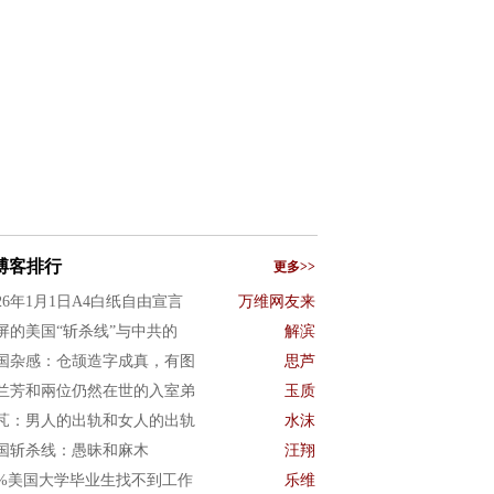
博客排行
更多>>
026年1月1日A4白纸自由宣言
万维网友来
屏的美国“斩杀线”与中共的
解滨
国杂感：仓颉造字成真，有图
思芦
兰芳和兩位仍然在世的入室弟
玉质
芃：男人的出轨和女人的出轨
水沫
国斩杀线：愚昧和麻木
汪翔
0%美国大学毕业生找不到工作
乐维