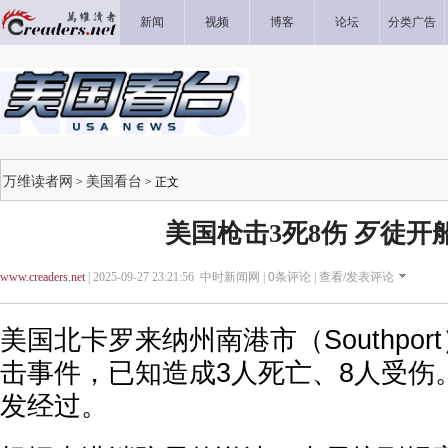
新闻
视频
博客
论坛
分类广告
万维读者网
美国看台
>
> 正文
美国枪击3死8伤 歹徒开
www.creaders.net
| 2025-09-27 23:21:56 中时新闻网 |
0
条评论 |
查看/发表评论
美国北卡罗来纳州南港市（Southpo
击事件，已知造成3人死亡、8人受伤
发经过。