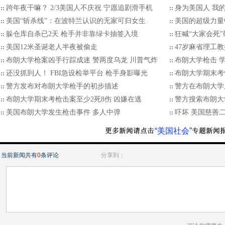
跨年夜干嘛？ 2/3美国人不庆祝 宁愿追剧滑手机
身为美国人 我
美国“斩杀线”：在波特兰认识的无家可归女生
美国的超级力量
躲仓库自杀已2天 枪手并非靠绿卡抽签入境
狂喊“大家会死
美国12米圣诞老人半夜被偷走
47岁麻省理工
布朗大学枪案凶手行踪成迷 警两度乌龙 川普气炸
布朗大学枪击 
还没抓到人！ FBI急设检举平台 枪手身影曝光
布朗大学期末考
警方发布对布朗大学枪手的初步描述
警方在布朗大学
布朗大学期末考枪击案至少2死8伤 凶嫌在逃
警方搜索布朗大
美国布朗大学发生枪击事件 多人中弹
吓坏 美国慈善
“美国社会”
当前新闻共有
0
条评论
分享到：