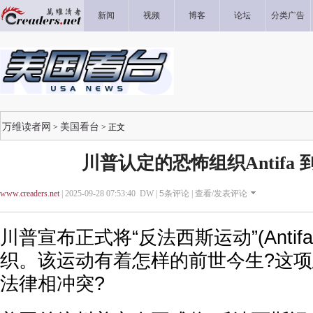
新闻
视频
博客
论坛
分类广告
万维读者网
美国看台
>
> 正文
川普认定的恐怖组织Antifa
www.creaders.net
| 2025-09-28 07:53:40 DW |
5
条评论 |
查看/发表评论
川普宣布正式将“反法西斯运动”(Anti
织。该运动有着怎样的前世今生?这
法律相冲突?