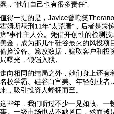
蠢，“他们自己也有很多责任”。
值得一提的是，Javice曾嘲笑Thera
霍姆斯获刑11年“太荒唐”，后者是震
癌”事件主人公。凭借开创性的检测技
美金，成为那几年硅谷最火的风投项
偷换设备、篡改数据，骗取客户和投
局曝光，锒铛入狱。
走向相同的结局之外，她们身上还有
名校学霸、硅谷白富美、年轻创业者
来，吸引投资人蜂拥而至。
这些年，我们听过不少一见如故、一
事。一级市场也从不缺风口，然而越