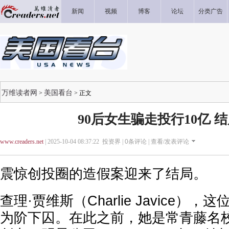
新闻
视频
博客
论坛
分类广告
万维读者网
美国看台
>
> 正文
90后女生骗走投行10亿 
www.creaders.net
| 2025-10-04 08:37:22 投资界 |
0
条评论 |
查看/发表评论
震惊创投圈的造假案迎来了结局。
查理·贾维斯（Charlie Javice）
为阶下囚。在此之前，她是常青藤名