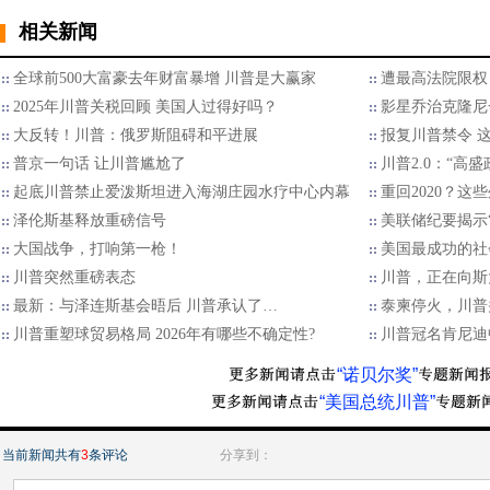
相关新闻
全球前500大富豪去年财富暴增 川普是大赢家
遭最高法院限权
2025年川普关税回顾 美国人过得好吗？
影星乔治克隆尼
大反转！川普：俄罗斯阻碍和平进展
报复川普禁令 
普京一句话 让川普尴尬了
川普2.0：“高
起底川普禁止爱泼斯坦进入海湖庄园水疗中心内幕
重回2020？
泽伦斯基释放重磅信号
美联储纪要揭示“
大国战争，打响第一枪！
美国最成功的社
川普突然重磅表态
川普，正在向斯
最新：与泽连斯基会晤后 川普承认了…
泰柬停火，川普
川普重塑球贸易格局 2026年有哪些不确定性?
川普冠名肯尼迪
“诺贝尔奖”
“美国总统川普”
当前新闻共有
3
条评论
分享到：