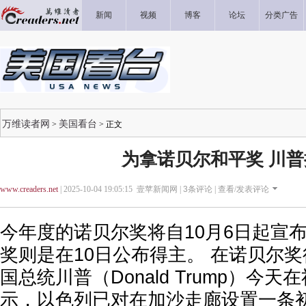
新闻
视频
博客
论坛
分类广告
万维读者网
美国看台
>
> 正文
为拿诺贝尔和平奖 川普
www.creaders.net
| 2025-10-04 19:05:15 壹苹新闻网 |
3
条评论 |
查看/发表评论
今年度的诺贝尔奖将自10月6日起宣
奖则是在10日公布得主。 在诺贝尔
国总统川普（Donald Trump）今
示，以色列已对在加沙走廊设置一条初步撤