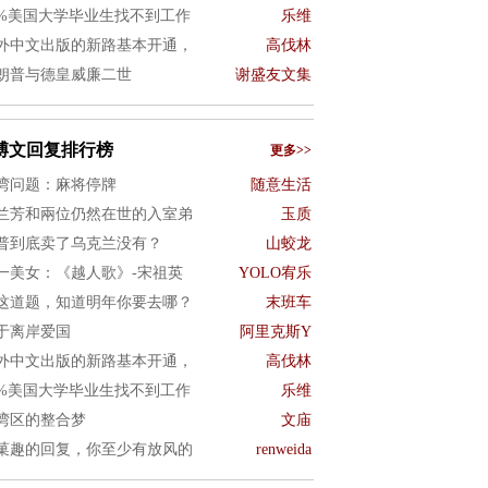
0%美国大学毕业生找不到工作
乐维
外中文出版的新路基本开通，
高伐林
朗普与德皇威廉二世
谢盛友文集
博文回复排行榜
更多>>
湾问题：麻将停牌
随意生活
兰芳和兩位仍然在世的入室弟
玉质
普到底卖了乌克兰没有？
山蛟龙
一美女：《越人歌》-宋祖英
YOLO宥乐
这道题，知道明年你要去哪？
末班车
于离岸爱国
阿里克斯Y
外中文出版的新路基本开通，
高伐林
0%美国大学毕业生找不到工作
乐维
湾区的整合梦
文庙
菓趣的回复，你至少有放风的
renweida