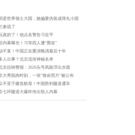
明是世界领土大国，她偏要伪装成弹丸小国
兰参战了
玩真的了！他点名警告习近平
议内幕曝光！习等四人遭“围攻”
劫不复！中国正在重演晚清最后十年
多人出事？北京流传神秘名单
北京拉响警报：2026头号风险浮出水面
京大秀肌肉时刻，一张“致命照片”被公布
义不亚于建造航母！中国胜利隧道通车
京七环隧道大爆炸传出惊人内幕