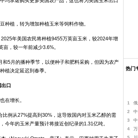
中均承诺购买更多美国农产品，这也将为美国玉米出口
豆种植，转为增加种植玉米等饲料作物。
2025年美国农民将种植9455万英亩玉米，较2024年增
英亩，较一年前减少3.6%。
月和5月的播种季节，以便种子和肥料采购，但因为农产
热门
种植决定延迟到春季。
国出口
也在增长。
1
俄
2
中
比例从27%提高到30%，这导致国内对玉米乙醇的需
3
中
，今年的玉米产量预计将接近创纪录的1.31亿吨。
4
万
5
川