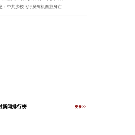
息：中共少校飞行员驾机自戕身亡
小时新闻排行榜
更多>>