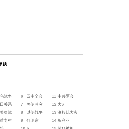
专题
6
11
乌战争
四中全会
中共两会
7
12
日关系
美伊冲突
大S
8
13
美冷战
以伊战争
洛杉矶大火
9
14
维专栏
何卫东
叙利亚
10
15
普
AI
苗华被抓