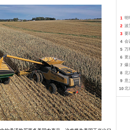
1
明
2
波
3
要
4
会
5
万
6
更
7
爆
8
北
9
意
10
北