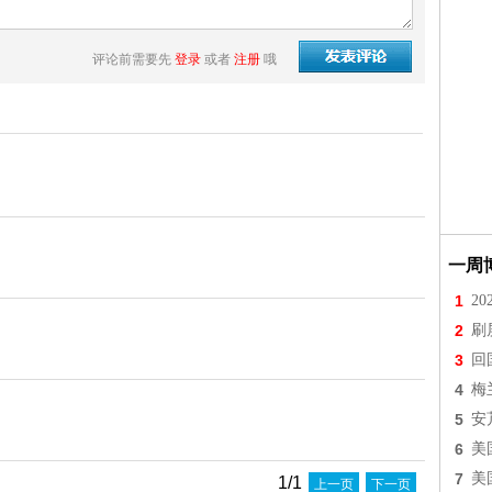
评论前需要先
登录
或者
注册
哦
。
一周
1
2
2
刷
3
回
4
梅
5
安
6
美
7
美
1/1
上一页
下一页