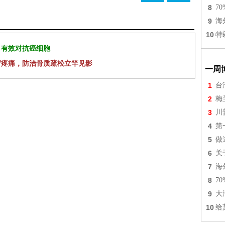
8
7
9
海
10
特
 有效对抗癌细胞
背疼痛，防治骨质疏松立竿见影
一周
1
台
2
梅
3
川
4
第
5
做
6
关
7
海
8
7
9
大
10
给