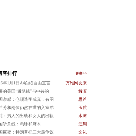
博客排行
更多>>
026年1月1日A4白纸自由宣言
万维网友来
屏的美国“斩杀线”与中共的
解滨
国杂感：仓颉造字成真，有图
思芦
兰芳和兩位仍然在世的入室弟
玉质
芃：男人的出轨和女人的出轨
水沫
国斩杀线：愚昧和麻木
汪翔
国巨变：特朗普把三大最争议
文礼