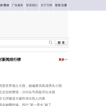
体
/
繁体
广告服务
联系我们
关于万维
登录
/
注册
小时新闻排行榜
更多>>
明是世界领土大国，她偏要伪装成弹丸小国
北京拉响警报：2026头号风险浮出水面
京七环隧道大爆炸传出惊人内幕
国金融圈炸锅，投行“第一美女”栽了