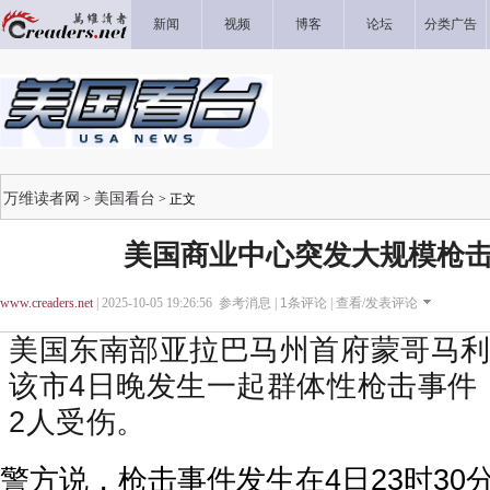
新闻
视频
博客
论坛
分类广告
万维读者网
美国看台
>
> 正文
美国商业中心突发大规模枪击
www.creaders.net
| 2025-10-05 19:26:56 参考消息 |
1
条评论 |
查看/发表评论
美国东南部亚拉巴马州首府蒙哥马利
该市4日晚发生一起群体性枪击事件
2人受伤。
警方说，枪击事件发生在4日23时30