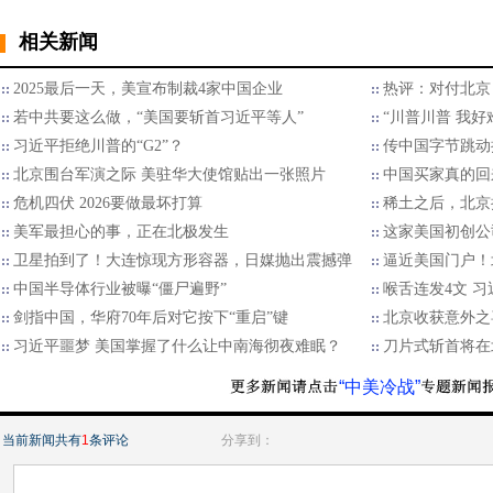
相关新闻
2025最后一天，美宣布制裁4家中国企业
热评：对付北京
若中共要这么做，“美国要斩首习近平等人”
“川普川普 我好
习近平拒绝川普的“G2”？
传中国字节跳动
北京围台军演之际 美驻华大使馆贴出一张照片
中国买家真的回
危机四伏 2026要做最坏打算
稀土之后，北京
美军最担心的事，正在北极发生
这家美国初创公
卫星拍到了！大连惊现方形容器，日媒抛出震撼弹
逼近美国门户！
中国半导体行业被曝“僵尸遍野”
喉舌连发4文 
剑指中国，华府70年后对它按下“重启”键
北京收获意外之
习近平噩梦 美国掌握了什么让中南海彻夜难眠？
刀片式斩首将在
“中美冷战”
当前新闻共有
1
条评论
分享到：