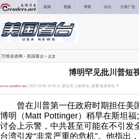
新闻
视频
博客
论坛
分类广告
万维读者网
美国看台
>
> 正文
博明罕见批川普短
www.creaders.net
| 2025-10-06 20:30:13 新头壳 |
1
条评论 |
查看/发表评论
曾在川普第一任政府时期担任美国
博明（Matt Pottinger）稍早在
讨会上示警，中共甚至可能在不引发
台湾引发“非常严重的危机”。他指出