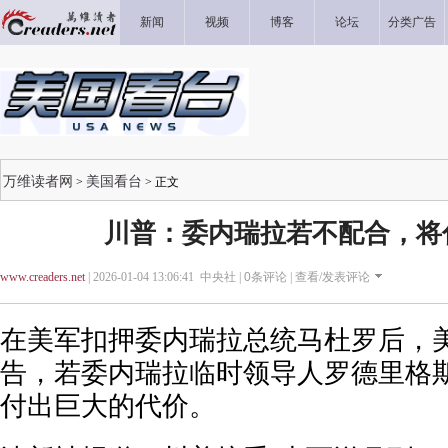
新闻
视频
博客
论坛
分类广告
万维读者网
美国看台
>
> 正文
川普：委内瑞拉若不配合，将
www.creaders.net
| 2026-01-04 13:06:41 中央社 |
0
条评论 |
查看/发表评论
在美军扣押委内瑞拉总统马杜罗后，
告，若委内瑞拉临时领导人罗德里格
付出巨大的代价。