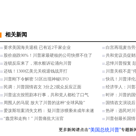
相关新闻
要求美国海关退税 已有近2千家企业
白宫再现麦当劳
股价崩跌90%！川普家最硬核的公司快撑不住了
共和党议员促财
连锁反应来了，潮水般诉讼涌向川普
忌惮川普报复 
还钱！1300亿美元关税退钱战开打
川普关税不是“停
川普刚下令解密 51区出现神秘UFO
快讯！川普泽伦
民调：川普国情咨文 3分之2观众反应正面
经济学人：川普
川普这次按照剧本行事，共和党人都松了口气
时评：川普的国
周围人的马屁 放大了川普的这种“全球风险”
国情咨文演说后
爱泼斯坦案消失文档： 疑川普涉猥亵未成年未遂
热评：选民对川
“蠢货和走狗！” 川普痛批大法官
川普创最长国情
“美国总统川普”