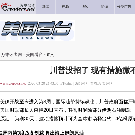
新闻
视频
博客
论坛
分类广告
万维读者网
美国看台
>
> 正文
川普没招了 现有措施微
www.creaders.net
| 2026-03-20 21:43:36 ETtoday |
3
条评论 |
查看/发表评论
美伊开战至今进入第3周，国际油价持续飙涨，川普政府面临严
美国财政部长贝森特20日宣布，将暂时解除部分伊朗石油制裁
原油，为期30天，这项措施预计可为全球市场释出约1.4亿桶原
2周内第3度放宽制裁 释出海上伊朗原油