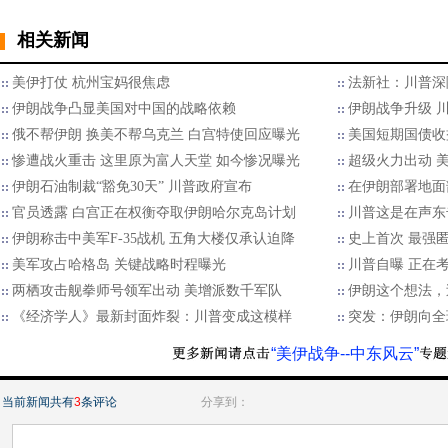
相关新闻
美伊打仗 杭州宝妈很焦虑
法新社：川普深
伊朗战争凸显美国对中国的战略依赖
伊朗战争升级 
俄不帮伊朗 换美不帮乌克兰 白宫特使回应曝光
美国短期国债收
惨遭战火重击 这里原为富人天堂 如今惨况曝光
超级火力出动 
伊朗石油制裁“豁免30天” 川普政府宣布
在伊朗部署地面
官员透露 白宫正在权衡夺取伊朗哈尔克岛计划
川普这是在声东
伊朗称击中美军F-35战机 五角大楼仅承认迫降
史上首次 最强
美军攻占哈格岛 关键战略时程曝光
川普自曝 正在
两栖攻击舰拳师号领军出动 美增派数千军队
伊朗这个想法，
《经济学人》最新封面炸裂：川普变成这模样
突发：伊朗向全
“美伊战争--中东风云”
当前新闻共有
3
条评论
分享到：