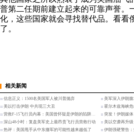
普第二任期前建立起来的可靠声誉。
化，这些国家就会寻找替代品。看看
了。
相关新闻
信息正义：1500名美国军人被川普抛弃
美军深入伊朗腹
美以打击伊朗 中共现三大丑
霍尔木兹海峡危
营救F-15飞行员内幕：美国曾怀疑是伊朗的陷阱…
突发！伊朗媒体
深山48小时：复盘美军史上最昂贵飞行员营救行动
美以空袭再升级
热评：美国甩手从中东撤军的可能性越来越低了
伊朗强硬警告：