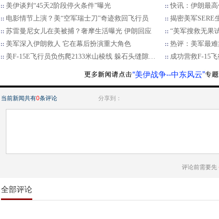
美伊谈判“45天2阶段停火条件”曝光
快讯：伊朗最高
电影情节上演？美“空军瑞士刀”奇迹救回飞行员
揭密美军SERE
苏雷曼尼女儿在美被捕？奢摩生活曝光 伊朗回应
“美军搜救无果
美军深入伊朗救人 它在幕后扮演重大角色
热评：美军最难
美F-15E飞行员负伤爬2133米山棱线 躲石头缝隙…
成功营救F-15
“美伊战争--中东风云”
当前新闻共有
0
条评论
分享到：
评论前需要先
全部评论