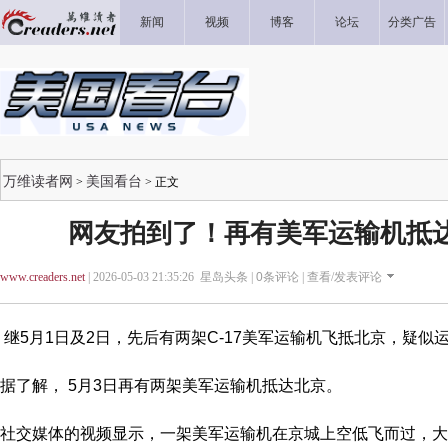
新闻
视频
博客
论坛
分类广告
万维读者网
美国看台
>
> 正文
网友拍到了！再有美军运输机抵达
www.creaders.net
| 2026-05-03 21:35:26 星岛头条 |
0
条评论 |
查看/发表评论
继5月1日及2日，先后有两架C-17美军运输机飞抵北京，疑
据了解， 5月3日再有两架美军运输机抵达北京。
社交媒体的视频显示，一架美军运输机在京城上空低飞而过，大