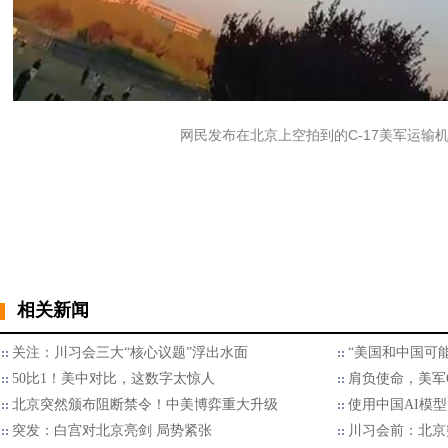
网民发布在北京上空拍到的C-17美军运输机
相关新闻
关注：川习会三大“核心议题”浮出水面
“美国和中国可
50比1！美中对比，这数字太惊人
肩负使命，美军C
北京突然颁布阻断禁令！中美博弈重大升级
使用中国AI模
突发：白宫对北京亮剑 局势紧张
川习会前：北京