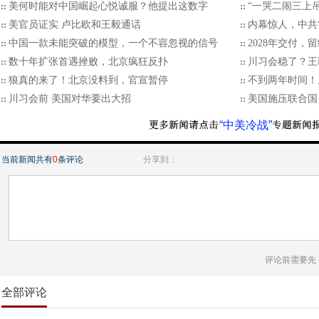
美何时能对中国崛起心悦诚服？他提出这数字
“一哭二闹三上
美官员证实 卢比欧和王毅通话
内幕惊人，中共
中国一款未能突破的模型，一个不容忽视的信号
2028年交付，
数十年扩张首遇挫败，北京疯狂反扑
川习会稳了？王毅
狼真的来了！北京没料到，官宣暂停
不到两年时间！
川习会前 美国对华要出大招
美国施压联合国
“中美冷战”
当前新闻共有
0
条评论
分享到：
评论前需要先
全部评论