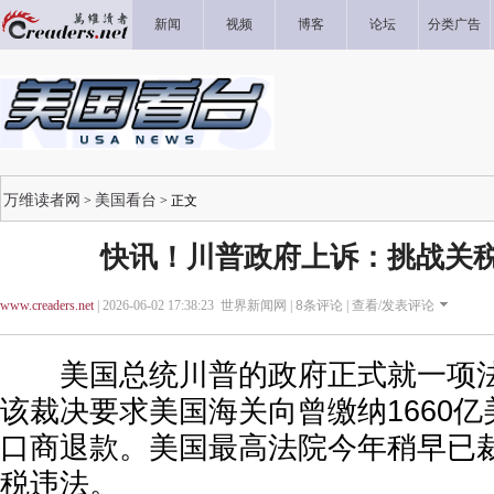
新闻
视频
博客
论坛
分类广告
万维读者网
美国看台
>
> 正文
快讯！川普政府上诉：挑战关
www.creaders.net
| 2026-06-02 17:38:23 世界新闻网 |
8
条评论 |
查看/发表评论
美国总统川普的政府正式就一项法
该裁决要求美国海关向曾缴纳1660
口商退款。美国最高法院今年稍早已
税违法。