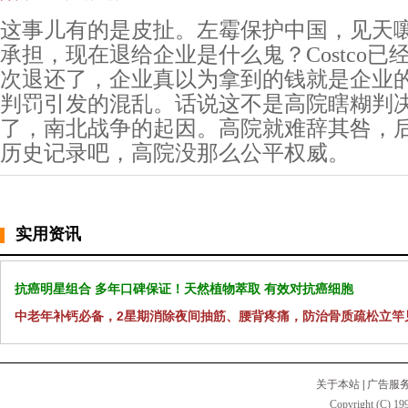
这事儿有的是皮扯。左霉保护中国，见天
承担，现在退给企业是什么鬼？Costco
次退还了，企业真以为拿到的钱就是企业
判罚引发的混乱。话说这不是高院瞎糊判
了，南北战争的起因。高院就难辞其咎，
历史记录吧，高院没那么公平权威。
实用资讯
抗癌明星组合 多年口碑保证！天然植物萃取 有效对抗癌细胞
中老年补钙必备，2星期消除夜间抽筋、腰背疼痛，防治骨质疏松立竿
关于本站
|
广告服
Copyright (C) 199