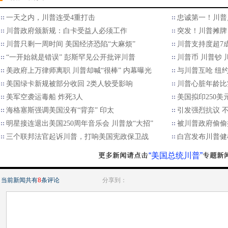
一天之内，川普连受4重打击
忠诚第一！川普
川普政府颁新规：白卡受益人必须工作
突发！川普摊牌
川普只剩一周时间 美国经济恐陷“大麻烦”
川普支持度超7
“一开始就是错误” 彭斯罕见公开批评川普
川普币 川普钞
美政府上万律师离职 川普却喊“很棒” 内幕曝光
与川普互呛 纽
美国绿卡新规被部分收回 2类人较受影响
川普心脏年龄比
美军空袭运毒船 炸死3人
美国拟印250
海格塞斯强调美国没有“背弃” 印太
引发强烈抗议 
明星接连退出美国250周年音乐会 川普放“大招”
被川普政府偷偷
三个联邦法官起诉川普，打响美国宪政保卫战
白宫发布川普健
“美国总统川普”
当前新闻共有
8
条评论
分享到：