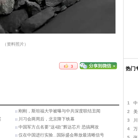
（资料照片）
3
热门
1
中
刚刚，斯坦福大学被曝与中共深度联结丑闻
2
美
案
川习会两周后，北京降下铁幕
3
川
中国军方点名要“这4款”辉达芯片 恐搞网攻
4
万
仅在中国进行实验...国际盛会释放最清晰信号
5
张