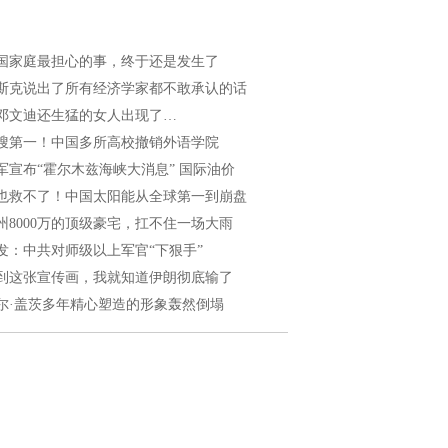
国家庭最担心的事，终于还是发生了
斯克说出了所有经济学家都不敢承认的话
邓文迪还生猛的女人出现了…
搜第一！中国多所高校撤销外语学院
军宣布“霍尔木兹海峡大消息” 国际油价
也救不了！中国太阳能从全球第一到崩盘
州8000万的顶级豪宅，扛不住一场大雨
发：中共对师级以上军官“下狠手”
到这张宣传画，我就知道伊朗彻底输了
尔·盖茨多年精心塑造的形象轰然倒塌