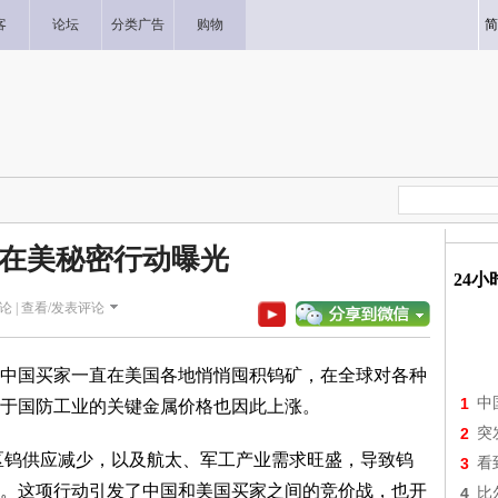
客
论坛
分类广告
购物
简
在美秘密行动曝光
24
论 |
查看/发表评论
国买家一直在美国各地悄悄囤积钨矿，在全球对各种
1
中
于国防工业的关键金属价格也因此上涨。
2
突
区钨供应减少，以及航太、军工产业需求旺盛，导致钨
3
看
。这项行动引发了中国和美国买家之间的竞价战，也开
4
比