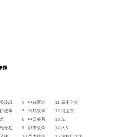
专题
6
11
美冷战
中共两会
四中全会
7
12
伊战争
俄乌战争
何卫东
8
13
普
中日关系
AI
9
14
维专栏
以伊战争
大S
10
15
又侠
委内瑞拉
洛杉矶大火