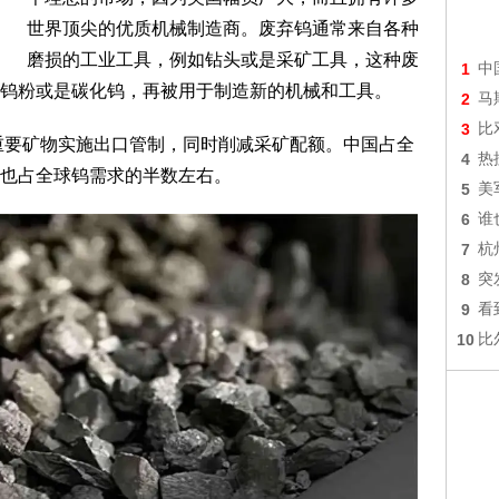
世界顶尖的优质机械制造商。废弃钨通常来自各种
磨损的工业工具，例如钻头或是采矿工具，这种废
1
中
钨粉或是碳化钨，再被用于制造新的机械和工具。
2
马
3
比
重要矿物实施出口管制，同时削减采矿配额。中国占全
4
热
也占全球钨需求的半数左右。
5
美
6
谁
7
杭
8
突
9
看
10
比