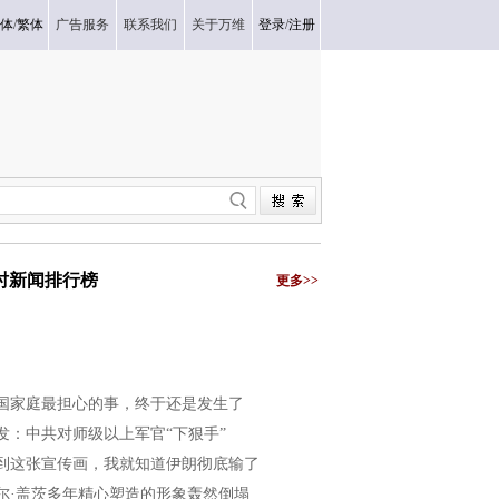
体
/
繁体
广告服务
联系我们
关于万维
登录
/
注册
小时新闻排行榜
更多>>
国家庭最担心的事，终于还是发生了
发：中共对师级以上军官“下狠手”
到这张宣传画，我就知道伊朗彻底输了
尔·盖茨多年精心塑造的形象轰然倒塌