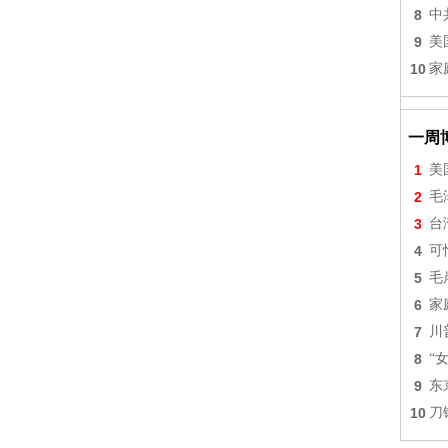
8
中
9
美
10
家
一周
1
美
2
毛
3
台
4
可
5
毛
6
家
7
川
8
“
9
东
10
刀