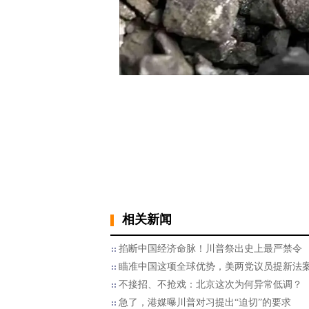
相关新闻
掐断中国经济命脉！川普祭出史上最严禁令
瞄准中国这项全球优势，美两党议员提新法
不接招、不抢戏：北京这次为何异常低调？
急了，港媒曝川普对习提出“迫切”的要求