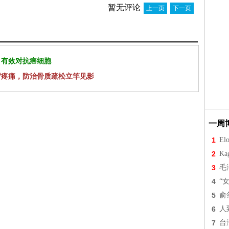
暂无评论
上一页
下一页
 有效对抗癌细胞
背疼痛，防治骨质疏松立竿见影
一周
1
Elo
2
Ka
3
毛
4
“
5
俞
6
人
7
台