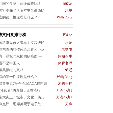
共国的食物，你还敢吃吗？
山蛟龙
国将率先步入资本主义高级阶
水蛇
庭的第一性原理是什么？
WillyRong
博文回复排行榜
更多>>
国将率先步入资本主义高级阶
水蛇
泽东真的想传位给江青和毛远
老贫农
湾、霸权与永恒的阴暗面 —
阿妞不牛
惜不是中国人
体育老师
岸英牺牲的真相
铭迁
庭的第一性原理是什么？
WillyRong
普背书117场全胜.MAGA痛斩犀
木秀于林
女性读者”的真相：正在流行
万湖小舟1
京大街上：城市、文化、历史
万湖小舟1
锋点评：毛岸英死于电子战
刀锋