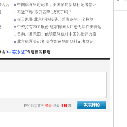
重话后
中国驱逐纽时记者，美国吊销新华社记者签证
国
习近平称“东升西降”成真了吗？
崔天凯曝 北京拒绝接受川普青睐的一个标签
光
中资持有20％股份 这家德国大厂恐无法在美营运
贯彻川普意图，他明显降低对中国的批评力度
北京驱逐美记者 美立即吊销新华社记者签证
“中美冷战”
评论前需要先
登录
或者
注册
哦