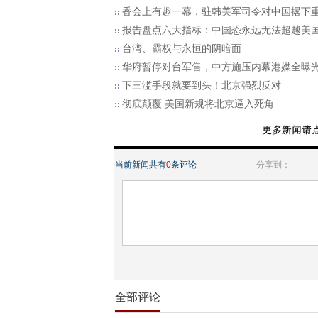
香会上有趣一幕，驻韩美军司令对中国撂下
报告盘点六大指标：中国恐永远无法超越美
台湾、霸权与永恒的阴暗面
华府暂停对台军售，中方施压内幕港媒全曝
下三滥手段就要到头！北京强烈反对
彻底颠覆 美国新规将北京逼入死角
当前新闻共有
0
条评论
分享到：
全部评论