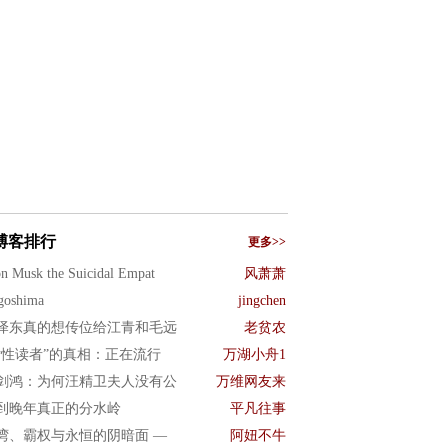
博客排行
更多>>
n Musk the Suicidal Empat
风萧萧
goshima
jingchen
泽东真的想传位给江青和毛远
老贫农
女性读者”的真相：正在流行
万湖小舟1
剑鸿：为何汪精卫夫人没有公
万维网友来
到晚年真正的分水岭
平凡往事
湾、霸权与永恒的阴暗面 —
阿妞不牛