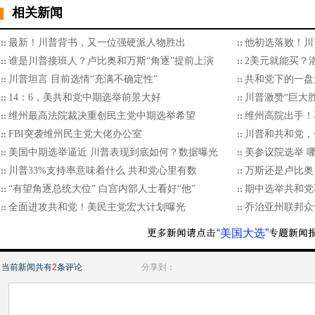
相关新闻
最新！川普背书，又一位强硬派人物胜出
他初选落败！川
谁是川普接班人？卢比奥和万斯“角逐”提前上演
2美元就能买？
川普坦言 目前选情“充满不确定性”
共和党下的一盘
14：6，美共和党中期选举前景大好
川普激赞“巨大
维州最高法院裁决重创民主党中期选举希望
维州高院出手！
FBI突袭维州民主党大佬办公室
川普和共和党，
美国中期选举逼近 川普表现到底如何？数据曝光
美参议院选举 
川普33%支持率意味着什么 共和党心里有数
万斯还是卢比奥
“有望角逐总统大位” 白宫内部人士看好“他”
期中选举共和党
全面进攻共和党！美民主党宏大计划曝光
乔治亚州联邦众
“美国大选”
当前新闻共有
2
条评论
分享到：