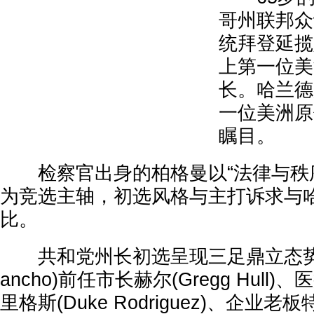
哥州联邦众
统拜登延揽
上第一位美
长。哈兰德
一位美洲原
瞩目。
检察官出身的柏格曼以“法律与秩序”( law
为竞选主轴，初选风格与主打诉求与
比。
共和党州长初选呈现三足鼎立态势，里
ancho)前任市长赫尔(Gregg Hul
里格斯(Duke Rodriguez)、企业老板特纳