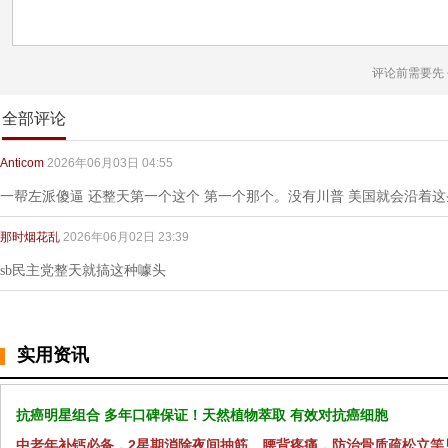
评论前需要先
全部评论
Anticom
2026年06月03日 04:55
一帮左派傻逼 还整天第一个这个 第一个那个。没有川普 美国就会沿着
那时烟花乱
2026年06月02日 23:39
sb民主党整天就搞这种噱头
实用资讯
抗癌明星组合 多年口碑保证！天然植物萃取 有效对抗癌细胞
中老年补钙必备，2星期消除夜间抽筋、腰背疼痛，防治骨质疏松立竿