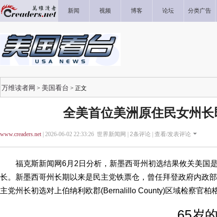
新闻
视频
博客
论坛
分类广告
万维读者网
美国看台
>
> 正文
全美首位美洲原住民女州长
www.creaders.net
| 2026-06-02 22:33:26 世界新闻网 |
2
条评论 |
查看/发表评论
福克斯新闻网6月2日分析，新墨西哥州初选结果攸关美国是
长。新墨西哥州长期以来是民主党铁票仓，曾任拜登政府内政部长的哈兰
主党州长初选对上伯纳利欧郡(Bernalillo County)区域检察官柏格曼
65岁的