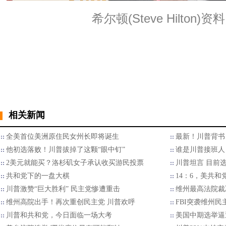
希尔顿(Steve Hilton)
相关新闻
全美首位美洲原住民女州长即将诞生
最新！川普背书
他初选落败！川普拔掉了这颗“眼中钉”
谁是川普接班人
2美元就能买？洛杉矶女子承认收买游民投票
川普坦言 目前选
共和党下的一盘大棋
14：6，美共
川普激赞“巨大胜利” 民主党惨遭重击
维州最高法院裁
维州高院出手！再次重创民主党 川普欢呼
FBI突袭维州
川普和共和党，今日面临一场大考
美国中期选举逼