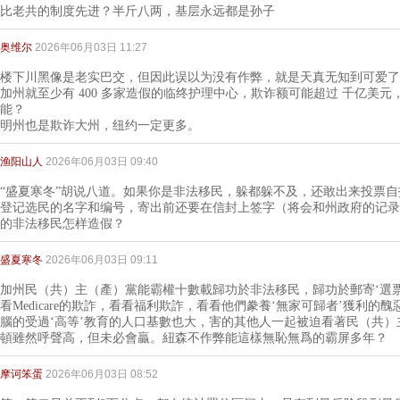
比老共的制度先进？半斤八两，基层永远都是孙子
奥维尔
2026年06月03日 11:27
楼下川黑像是老实巴交，但因此误以为没有作弊，就是天真无知到可爱了
加州就至少有 400 多家造假的临终护理中心，欺诈额可能超过 千亿美
能？
明州也是欺诈大州，纽约一定更多。
渔阳山人
2026年06月03日 09:40
“盛夏寒冬”胡说八道。如果你是非法移民，躲都躲不及，还敢出来投票
登记选民的名字和编号，寄出前还要在信封上签字（将会和州政府的记录
的非法移民怎样造假？
盛夏寒冬
2026年06月03日 09:11
加州民（共）主（產）黨能霸權十數載歸功於非法移民，歸功於郵寄‘選
看Medicare的欺詐，看看福利欺詐，看看他們豢養‘無家可歸者’獲利的醜
腦的受過‘高等’教育的人口基數也大，害的其他人一起被迫看著民（共
頓雖然呼聲高，但未必會贏。紐森不作弊能這樣無恥無爲的霸屏多年？
摩诃笨蛋
2026年06月03日 08:52