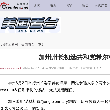
新闻
视频
博客
论坛
分类广告
万维读者网
美国看台
>
> 正文
加州州长初选共和党希尔
www.creaders.net
| 2026-06-02 23:54:24 世界新闻网 |
10
条评论 |
查看/发表评论
加州6月2日举行州长选举首轮投票，两党参选人争夺两个决选席
ewsom)因任期限制的缘故，无法竞选连任。
加州采用“丛林初选”(jungle primary)制度，所有候选
参选人将晋级11月的普选。