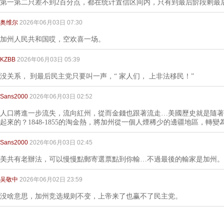
第一第二只差不到2百分点，都在统计置信区间内，只有到最后阶段剩最
奥维尔
2026年06月03日 07:30
加州人民共和国哎，空欢喜一场。
KZBB
2026年06月03日 05:39
没关系， 到最后民主党只要叫一声，“ 家人们， 上非法移民！”
Sans2000
2026年06月03日 02:52
人口將進一步流失，流向紅州，從而金錢也跟著流走…美國歷史就是隨著
起來的？1848-1855的淘金熱，將加州從一個人煙稀少的邊疆地區，轉
Sans2000
2026年06月03日 02:45
美共有老辦法，可以慢慢點郵寄選票點到你輸…不過最後的輸家是加州。
吴敬中
2026年06月02日 23:59
没啥意思，加州竞选规则不变，上帝来了也赢不了民主党。