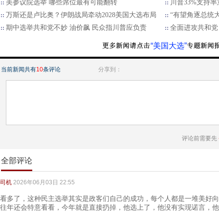
美参议院选举 哪些席位最有可能翻转
川普33%支持
万斯还是卢比奥？伊朗战局牵动2028美国大选布局
“有望角逐总统大
期中选举共和党不妙 油价飙 民众指川普应负责
全面进攻共和党
“美国大选”
当前新闻共有
10
条评论
分享到：
评论前需要先
全部评论
司机
2026年06月03日 22:55
看多了，这种民主选举其实是政客们自己的成功，每个人都是一堆美好向
往年还会特意看看，今年就是直接扔掉，他选上了，他没有实现诺言，他