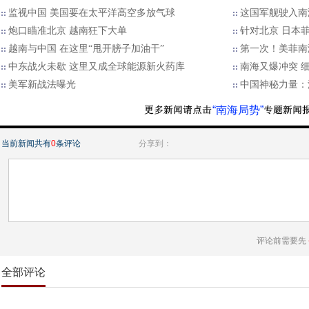
监视中国 美国要在太平洋高空多放气球
这国军舰驶入南
炮口瞄准北京 越南狂下大单
针对北京 日本
越南与中国 在这里“甩开膀子加油干”
第一次！美菲南
中东战火未歇 这里又成全球能源新火药库
南海又爆冲突 
美军新战法曝光
中国神秘力量：
“南海局势”
当前新闻共有
0
条评论
分享到：
评论前需要先
全部评论