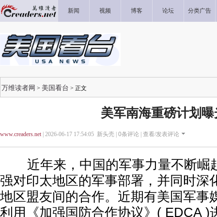
新闻
视频
博客
论坛
分类广告
万维读者网
美国看台
>
> 正文
美军南海重磅计划曝
www.creaders.net
| 2026-06-17 17:54:05 新头壳 |
0
条评论 |
查看/发表评论
近年来，中国的军事力量不断崛起
强对印太地区的军事部署，并同时深
地区盟友间的合作。近期有美国军事
利用《加强国防合作协议》( EDCA 