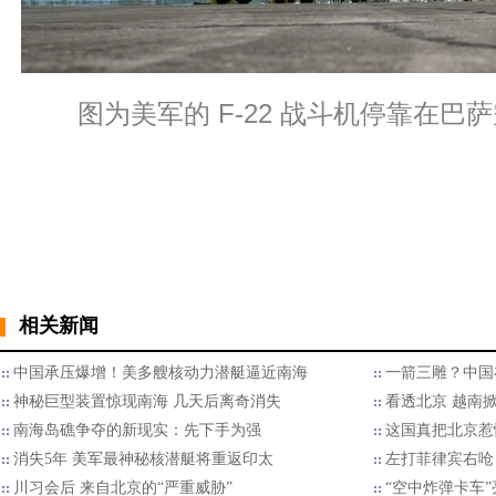
图为美军的 F-22 战斗机停靠在巴
相关新闻
中国承压爆增！美多艘核动力潜艇逼近南海
一箭三雕？中国
神秘巨型装置惊现南海 几天后离奇消失
看透北京 越南
南海岛礁争夺的新现实：先下手为强
这国真把北京惹
消失5年 美军最神秘核潜艇将重返印太
左打菲律宾右呛
川习会后 来自北京的“严重威胁”
“空中炸弹卡车