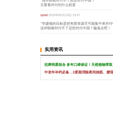
“连伊朗都对付不了还想对付中国？”
主要看对付到什么程度
xynet
2026年06月24日 19:47
“华盛顿的目标是把有限资源尽可能集中来对付
连伊朗都对付不了还想对付中国？骗鬼去吧！
实用资讯
抗癌明星组合 多年口碑保证！天然植物萃取
中老年补钙必备，2星期消除夜间抽筋、腰