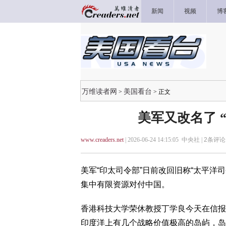
新闻
视频
博
万维读者网
美国看台
>
> 正文
美军又改名了 
www.creaders.net
| 2026-06-24 14:15:05 中央社 |
2
条评论 
美军“印太司令部”日前改回旧称“太平洋
集中有限资源对付中国。
香港科技大学荣休教授丁学良今天在信报
印度洋上有几个战略价值极高的岛屿，岛