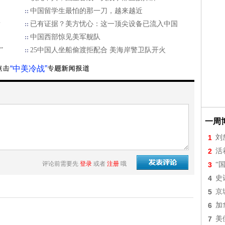
中国留学生最怕的那一刀，越来越近
？
已有证据？美方忧心：这一顶尖设备已流入中国
中国西部惊见美军舰队
”
25中国人坐船偷渡拒配合 美海岸警卫队开火
“中美冷战”
一周
1
刘
2
活
评论前需要先
登录
或者
注册
哦
3
“
4
史
5
京
6
加
7
美