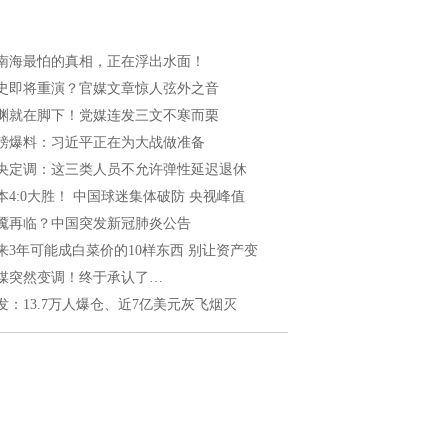
南海最怕的真相，正在浮出水面！
史即将重演？官媒文章惊人弦外之音
渊就在脚下！党媒连发三文不寒而栗
磅爆料：习近平正在为大战做准备
央定调：这三类人员不允许弹性延迟退休
本4:0大胜！ 中国球迷集体破防 央视峰值
魇再临？中国突发新冠肺炎公告
来3年可能成白菜价的10样东西 别让资产变
媒突然变调！终于承认了…
发：13.7万人爆仓、近7亿美元灰飞烟灭