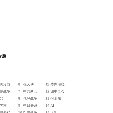
专题
6
11
美冷战
张又侠
委内瑞拉
7
12
伊战争
中共两会
四中全会
8
13
普
俄乌战争
何卫东
9
14
界杯
中日关系
AI
10
15
维专栏
以伊战争
大S