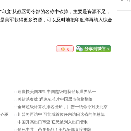
“印度”从战区司令部的名称中砍掉，主要是资源不足，
是美军获得更多资源，可以及时地把印度洋再纳入综合
6
速度快美国20% 中国超级电脑登顶世界第一
美封杀奏效 辉达AI芯片中国黑市价格翻倍
全球超级计算机排名出炉，川普一纸命令对决北京
驾齐驱
川普将再访中 可能成首位任内访问这省的美总统
中国升高出口审查 它恐被列入出口管制
锁死中共，凸显备战！美战争部直接摊牌