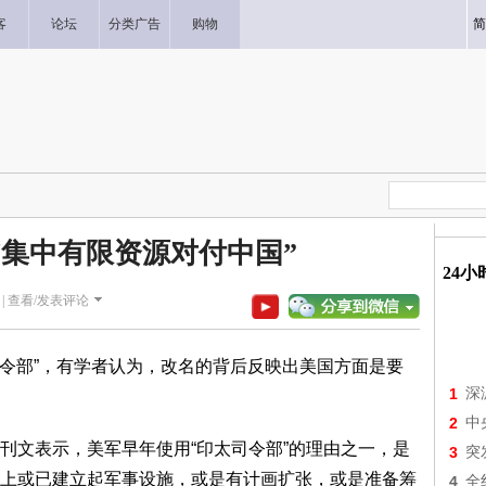
客
论坛
分类广告
购物
简
“集中有限资源对付中国”
24
|
查看/发表评论
司令部”，有学者认为，改名的背后反映出美国方面是要
1
深
2
中
刊文表示，美军早年使用“印太司令部”的理由之一，是
3
突
上或已建立起军事设施，或是有计画扩张，或是准备筹
4
全