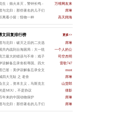
沈生：烛火未灭，警钟长鸣 -
万维网友来
渡与北归：那些著名的儿子们
席琳
距离看小留：怪物一种
高天阔海
博文回复排行榜
更多>>
渡与北归：破灭之后的二次选
席琳
国共内战到台海困局：大一统
一个人的公
克兰最大的错误与不幸：戏子
司空杰明
伊谅解备忘录丧权辱国。四大
雷歌747
普已签：美伊谅解备忘录全文
must
城四大无耻 之 老舍
席琳
会主义，资本主义，马斯克主
山货郎
的是MOU，不是协议
倩影
百年来的中国动物保护
席琳
渡与北归：那些著名的儿子们
席琳