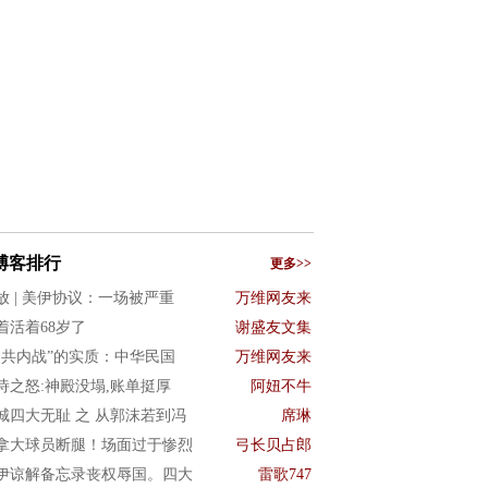
博客排行
更多>>
放 | 美伊协议：一场被严重
万维网友来
着活着68岁了
谢盛友文集
国共内战”的实质：中华民国
万维网友来
诗之怒:神殿没塌,账单挺厚
阿妞不牛
城四大无耻 之 从郭沫若到冯
席琳
拿大球员断腿！场面过于惨烈
弓长贝占郎
伊谅解备忘录丧权辱国。四大
雷歌747