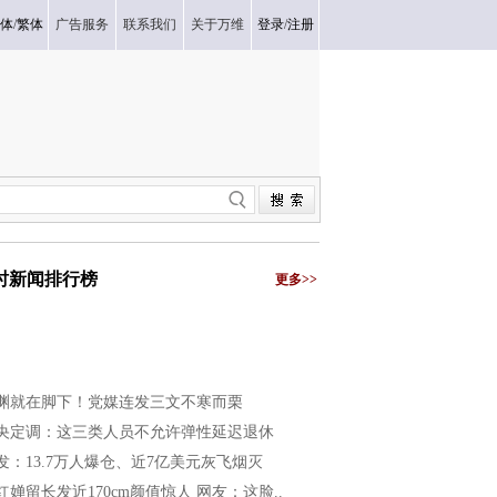
体
/
繁体
广告服务
联系我们
关于万维
登录
/
注册
小时新闻排行榜
更多>>
渊就在脚下！党媒连发三文不寒而栗
央定调：这三类人员不允许弹性延迟退休
发：13.7万人爆仓、近7亿美元灰飞烟灭
红婵留长发近170cm颜值惊人 网友：这脸..