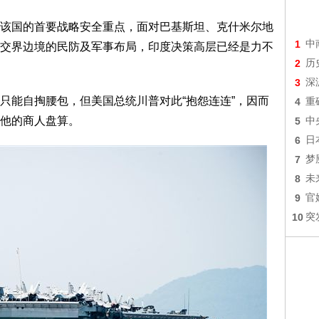
该国的首要战略安全重点，面对巴基斯坦、克什米尔地
1
中
交界边境的民防及军事布局，印度决策高层已经是力不
2
历
3
深
只能自掏腰包，但美国总统川普对此“抱怨连连”，因而
4
重
他的商人盘算。
5
中
6
日
7
梦
8
未
9
官
10
突