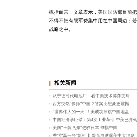
概括而言，文章表示，美国国防部目前把
不得不把有限军费集中用在中国周边；若
战略之中。
相关新闻
从宁德时代电池厂，看中美技术博弈变局
西方突然“偷师”中国？答案比想象更震撼
“世界伟大的一天”！美成功插旗中国地盘
中国经济学巨擘：第4次工业革命 中美已并
美国“王牌飞弹”进驻日本 剑指中国
秀“空军一号”新机 川普亲自透露美中大消息