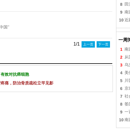
8
田
9
南
10
近
中国”
一周
1/1
上一页
下一页
1
南
2
从
3
乌
4
美
 有效对抗癌细胞
5
川
背疼痛，防治骨质疏松立竿见影
6
京
7
社
8
签
9
一
10
南