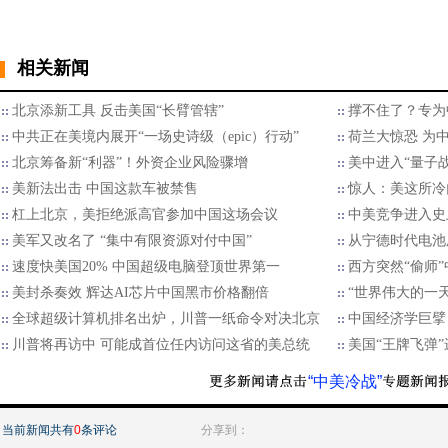
相关新闻
北京添新工具 反击美国“长臂管辖”
撑不住了？专为
中共正在美境内展开“一场史诗级（epic）行动”
荷兰大惊恐 为
北京筹备新“利器”！外资企业风险骤增
美中进入“量子
美新法出击 中国这款车被禁售
惊人：美这所冷
杠上北京，美拒绝派高官参加中国这场会议
中美竞争进入史
美军又改名了 “集中有限资源对付中国”
从宁德时代电池
速度快美国20% 中国超级电脑登顶世界第一
西方突然“偷师
美封杀奏效 辉达AI芯片中国黑市价格翻倍
“世界伟大的一
全球超级计算机排名出炉，川普一纸命令对决北京
中国经济学巨擘
川普将再访中 可能成首位任内访问这省的美总统
美国“王牌飞弹”
“中美冷战”
当前新闻共有
0
条评论
分享到：