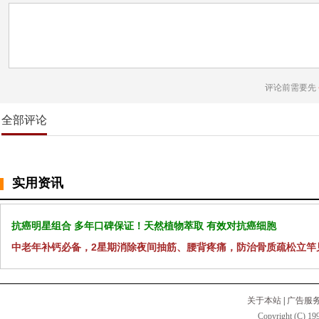
评论前需要先
全部评论
实用资讯
抗癌明星组合 多年口碑保证！天然植物萃取 有效对抗癌细胞
中老年补钙必备，2星期消除夜间抽筋、腰背疼痛，防治骨质疏松立竿
关于本站
|
广告服
Copyright (C) 199