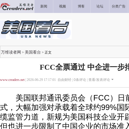
新闻
视频
博客
论坛
分类广告
万维读者网
美国看台
>
> 正文
FCC全票通过 中企进一步
www.creaders.net
| 2026-06-29 17:17:01 自由财经 |
0
条评论 |
查看/发表评论
美国联邦通讯委员会（FCC）日
式，大幅加强对承载着全球约99%国
缆监管力道，新规为美国科技企业开
但也进一步限制了中国企业的市场准