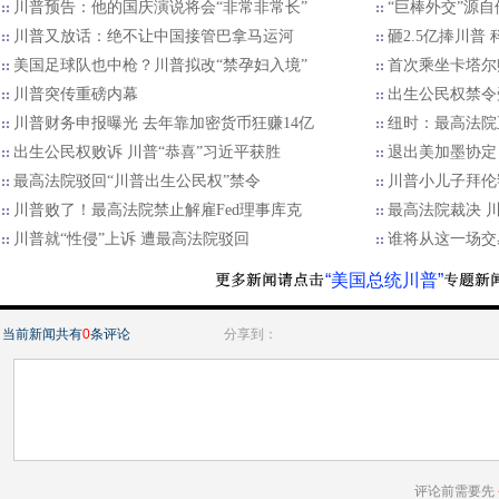
川普预告：他的国庆演说将会“非常非常长”
“巨棒外交”源
川普又放话：绝不让中国接管巴拿马运河
砸2.5亿捧川普
美国足球队也中枪？川普拟改“禁孕妇入境”
首次乘坐卡塔尔
川普突传重磅内幕
出生公民权禁令
川普财务申报曝光 去年靠加密货币狂赚14亿
纽时：最高法院
出生公民权败诉 川普“恭喜”习近平获胜
退出美加墨协定 
最高法院驳回“川普出生公民权”禁令
川普小儿子拜伦
川普败了！最高法院禁止解雇Fed理事库克
最高法院裁决 川
川普就“性侵”上诉 遭最高法院驳回
谁将从这一场交
“美国总统川普”
当前新闻共有
0
条评论
分享到：
评论前需要先