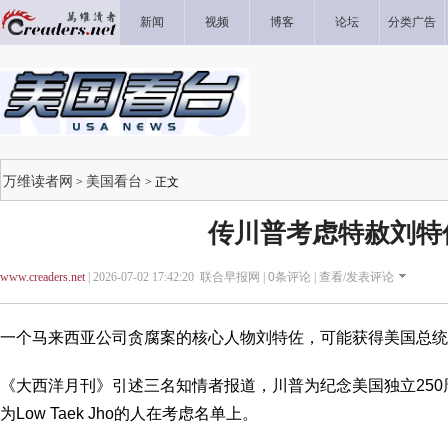
新闻
视频
博客
论坛
分类广告
万维读者网
美国看台
>
> 正文
传川普考虑特赦刘特
www.creaders.net
| 2026-07-02 17:42:20 联合早报网 |
0
条评论 |
查看/发表评论
一个马来西亚公司贪腐案的核心人物刘特佐，可能获得美国总统
《大西洋月刊》引述三名知情者报道，川普为纪念美国独立250
为Low Taek Jho的人在考虑名单上。