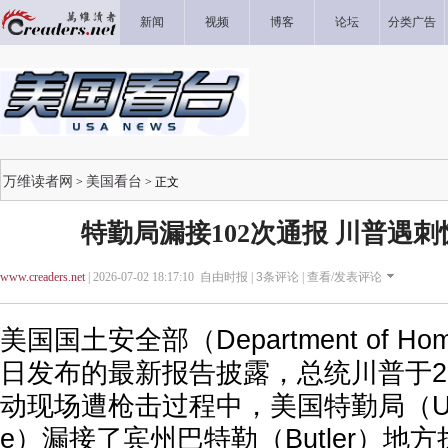
新闻
视频
博客
论坛
分类广告
万维读者网
美国看台
>
> 正文
特勤局漏接102次通报 川普遇
www.creaders.net
| 2026-07-02 18:17:10 自由时报 |
3
条评论 |
查看/发表评论
美国国土安全部（Department of Homel
日发布的最新报告披露，总统川普于20
动现场遭枪击过程中，美国特勤局（U.S. Se
e）漏接了宾州巴特勒（Butler）地方