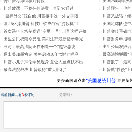
传川普考虑特赦刘特佐
美国250周年
川普放话：不签任何法案，直到它通过
川普预告：他的
“巨棒外交”源自他 川普接手这一外交手段
川普又放话：绝
砸2.5亿捧川普 科技巨擘成白宫“提款机”？
美国足球队也中
首次乘坐卡塔尔赠送“空军一号” 川普这样评价
川普突传重磅内
出生公民权禁令受阻 美司法部最新指示曝光
川普财务申报曝
纽时：最高法院正在创造一个“超级总统”
出生公民权败诉
退出美加墨协定 美将启动10年“熄灯”程序
最高法院驳回“
川普小儿子拜伦罕见现身 竟让人差点认不出
川普败了！最高
最高法院裁决 川普取得“重大胜利”
川普就“性侵”上
“美国总统川普”
当前新闻共有
3
条评论
分享到：