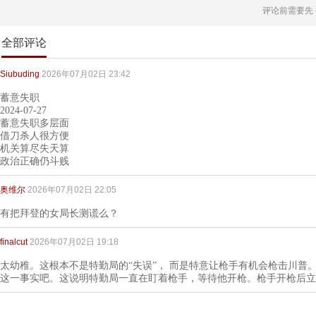
评论前需要先
全部评论
Siubuding
2026年07月02日 23:42
蓄意失职
2024-07-27
蓄意失职多层面
借刀杀人很方便
机关算尽失天算
政治正确仍斗贱
奥维尔
2026年07月02日 22:05
有把拜登的女局长测谎么？
finalcut
2026年07月02日 19:18
太幼稚。这根本不是特勤局的“失误”， 而是特意让枪手有机会枪击川普
这一事实吧。这说明特勤局一直在盯着枪手，等待他开枪。枪手开枪后立