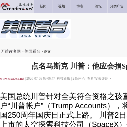
新闻
视频
博客
论坛
分类广告
万维读者网
美国看台
>
> 正文
点名马斯克 川普：他应会捐Sp
www.creaders.net
| 2026-07-03 09:06:47 科技新报 |
2
条评论 |
查看/发表评论
美国总统川普针对全美符合资格之孩
户“川普帐户”（Trump Accounts
国250周年国庆日正式上路。 川普2
上市的太空探索科技公司（SpaceX