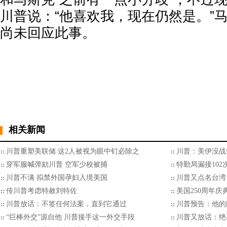
川普说：“他喜欢我，现在仍然是。”
尚未回应此事。
相关新闻
川普重塑美联储 这2人被视为眼中钉必除之
川普：美伊没战
穿军服喊弹劾川普 空军少校被捕
特勤局漏接10
川普不满 拟禁外国孕妇入境美国
川普又点名台湾
传川普考虑特赦刘特佐
美国250周年
川普放话：不签任何法案，直到它通过
川普预告：他的
“巨棒外交”源自他 川普接手这一外交手段
川普又放话：绝