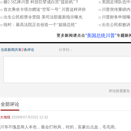
砸2.5亿捧川普 科技巨擘成白宫“提款机”？
美国足球队也中
首次乘坐卡塔尔赠送“空军一号” 川普这样评价
川普突传重磅内
出生公民权禁令受阻 美司法部最新指示曝光
川普财务申报曝
纽时：最高法院正在创造一个“超级总统”
出生公民权败诉
“美国总统川普”
当前新闻共有
2
条评论
分享到：
评论前需要先
全部评论
大海怪
2026年07月03日 12:32
川爷不愧是商人本色，最会打秋风，对的，富豪出点血，毛毛雨。