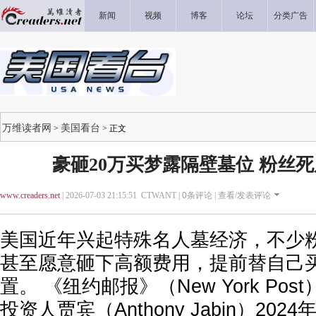
新闻
视频
博客
论坛
分类广告
万维读者网
美国看台
>
> 正文
豪砸20万买梦露隔壁墓位 粉丝
www.creaders.net
| 2026-07-03 21:15:51 CTWANT |
0
条评论 |
查看/发表评论
美国近年兴起特殊名人墓经济，不少
甚至愿意砸下高额费用，提前替自己
置。 《纽约邮报》（New York Pos
投资人贾宾（Anthony Jabin）20