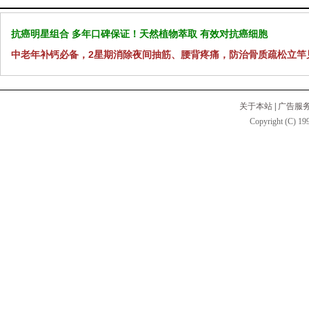
抗癌明星组合 多年口碑保证！天然植物萃取 有效对抗癌细胞
中老年补钙必备，2星期消除夜间抽筋、腰背疼痛，防治骨质疏松立竿
关于本站
|
广告服
Copyright (C) 199