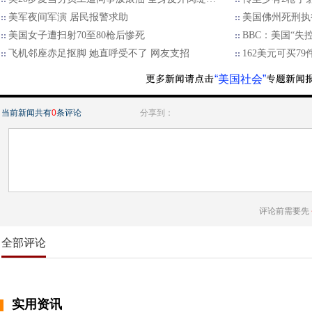
美军夜间军演 居民报警求助
美国佛州死刑执
美国女子遭扫射70至80枪后惨死
BBC：美国“
飞机邻座赤足抠脚 她直呼受不了 网友支招
162美元可买7
“美国社会”
当前新闻共有
0
条评论
分享到：
评论前需要先
全部评论
实用资讯