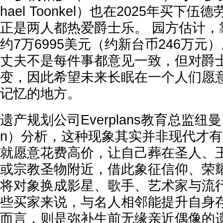
hael Toonkel）也在2025年买下
正是两人都热爱爵士乐。 园方估计，
约7万6995美元（约新台币246万元
丈夫不是每件事都意见一致，但对爵
变，因此希望未来长眠在一个人们愿
记忆的地方。
遗产规划公司Everplans教育总监纽曼（
n）分析，这种现象其实并非现代才有
就愿意花费高价，让自己葬在圣人、
或宗教圣物附近，借此象征信仰、荣耀
将对象换成影星、歌手、艺术家与流行
些买家来说，与名人相邻能提升自身存
而言，则是弥补生前无缘亲近偶像的遗