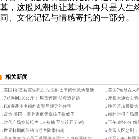
墓，这股风潮也让墓地不再只是人生
同、文化记忆与情感寄托的一部分。
相关新闻
美国1岁童被宣告死亡 法医到太平间惊见他复活
美国7旬翁在人行
7岁胖到116公斤！ 男童猝逝 父母遭起诉
摩根大通女主管
FBI突袭多名纽约市警局领导的住宅
晚间芝加哥爆大
震惊 美国一寄养家庭竟拿孩子换猴子
纽约时报广场黑
时代广场突传枪声 1人被捕 至少连开了5枪
下午3时40分 
世界杯期间纽约市游客防宰指南
美富人区悲剧：
美20岁麦当劳员工遭同事泼滚油 全身皮开肉绽…
传至少有2枪手