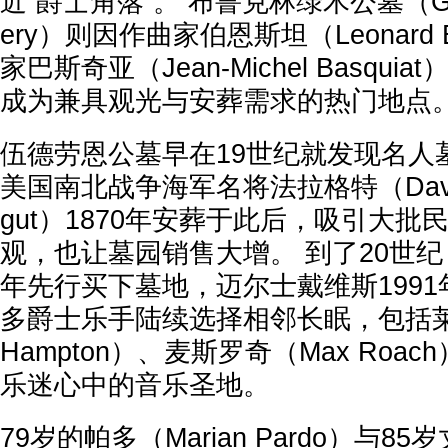
近“爵士角落”。 布鲁克林绿木公墓（Gree
ery）则因作曲家伯恩斯坦（Leonard B
家巴斯奇亚（Jean-Michel Basqu
成为兼具观光与安葬需求的热门地点
伍德劳恩公墓早在19世纪就发现名人
美国南北战争海军名将法拉格特（David Gl
gut）1870年安葬于此后，吸引大
观，也让墓园销售大增。 到了20世纪
年先行买下墓地，迈尔士戴维斯199
多爵士乐手陆续选择相邻长眠，包括莱诺
Hampton）、麦斯罗奇（Max Roa
乐迷心中的音乐圣地。
79岁的帕多（Marian Pardo）与8