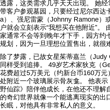
透露，这类需求几乎天天出现。 她经
带客户参观墓园，只要经过尼尔西达卡（Ne
a）、强尼雷蒙（Johnny Ramon
户就会立刻表示“我想买在他附近”。
家通常不会等到晚年才下手，园方约
规划，因为一旦理想位置售出，就很
除了梦露，已故女星茱蒂嘉兰（Judy G
同样受到追捧。 49岁艺术家狄克（Geoffr
花费超过5万美元（约新台币160万
处附近一个玻璃展示骨灰龛。 他表示
野仙踪》陪伴他成长，在他还不理解
的奇幻世界就像一个能逃离现实的出
长眠，对他具有非常私人的意义。