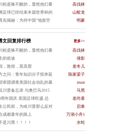
川粉是唤不醒的，显然他们看
高伐林
洲足球已经结束本届世界杯的
山蛟龙
真实揭秘：为何中国“地面空
明豪
博文回复排行榜
更多>>
川粉是唤不醒的，显然他们看
高伐林
主的前途
倩影
煌，敦煌，莫高窟
老冬儿
方之问：青年知识分子投奔延
陈家梁子
陪审团调查美国社会动乱的幕
must
议川普备忘录:与奥巴马2015
马黑
50周年国庆.美国足球旺盛.总
老尚童
生公民权，为啥川普那么反对
启泰
在成都童年的路上
万湖小舟1
不是川黑！！！！
水蛇