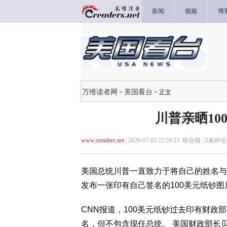
新闻
视频
博
万维读者网
美国看台
>
> 正文
川普亲晒10
www.creaders.net
| 2026-07-03 22:59:23 联合报 |
2
条评论 
美国总统川普一直致力于将自己的姓名与
发布一张印有自己签名的100美元纸钞图
CNN报道，100美元纸钞过去印有财政部长与财政部司
名，但不包含现任总统。 美国财政部长