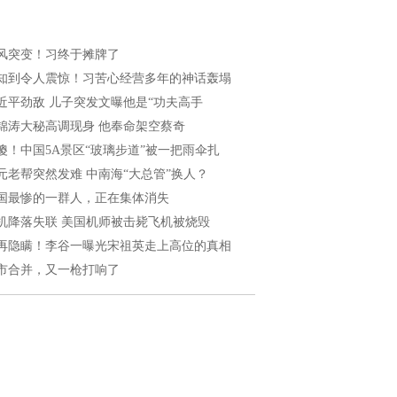
风突变！习终于摊牌了
知到令人震惊！习苦心经营多年的神话轰塌
近平劲敌 儿子突发文曝他是“功夫高手
锦涛大秘高调现身 他奉命架空蔡奇
傻！中国5A景区“玻璃步道”被一把雨伞扎
元老帮突然发难 中南海“大总管”换人？
国最惨的一群人，正在集体消失
机降落失联 美国机师被击毙飞机被烧毁
再隐瞒！李谷一曝光宋祖英走上高位的真相
市合并，又一枪打响了