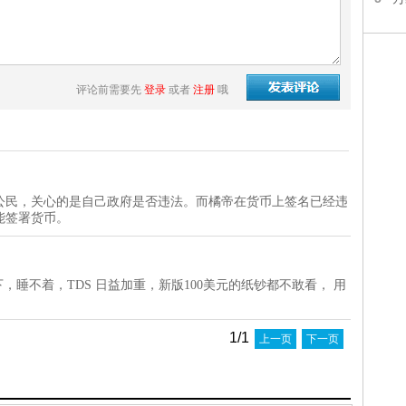
评论前需要先
登录
或者
注册
哦
公民，关心的是自己政府是否违法。而橘帝在货币上签名已经违
能签署货币。
，睡不着，TDS 日益加重，新版100美元的纸钞都不敢看， 用
1/1
上一页
下一页