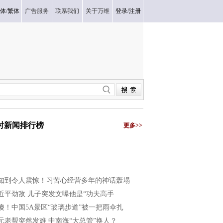
体
/
繁体
广告服务
联系我们
关于万维
登录
/
注册
小时新闻排行榜
更多>>
知到令人震惊！习苦心经营多年的神话轰塌
近平劲敌 儿子突发文曝他是“功夫高手
傻！中国5A景区“玻璃步道”被一把雨伞扎
元老帮突然发难 中南海“大总管”换人？