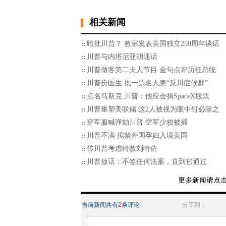
相关新闻
暗批川普？ 教宗发表美国独立250周年谈话
川普与内塔尼亚胡通话
川普做客第二夫人节目 金句点评历任总统
川普扮医生 批一票名人患“反川症候群”
点名马斯克 川普：他应会捐SpaceX股票
川普重塑美联储 这2人被视为眼中钉必除之
穿军服喊弹劾川普 空军少校被捕
川普不满 拟禁外国孕妇入境美国
传川普考虑特赦刘特佐
川普放话：不签任何法案，直到它通过
当前新闻共有
2
条评论
分享到：