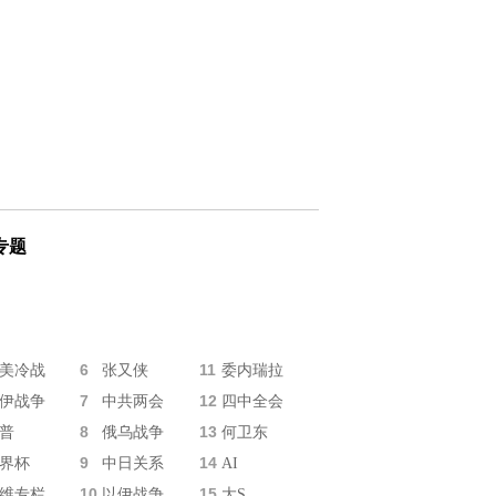
专题
6
11
美冷战
张又侠
委内瑞拉
7
12
伊战争
中共两会
四中全会
8
13
普
俄乌战争
何卫东
9
14
界杯
中日关系
AI
10
15
维专栏
以伊战争
大S