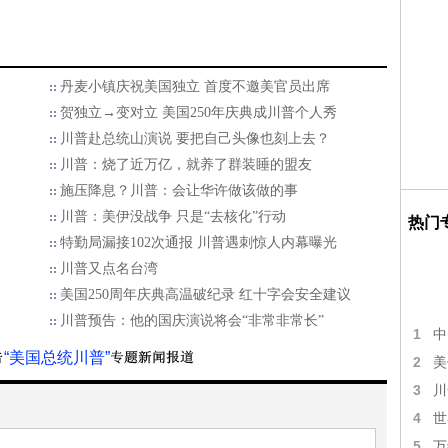
丹麦小镇庆祝美国独立 首度不邀美官员出席
贺独立→变对立 美国250年庆典成川普个人秀
川普赴总统山演说 要把自己头像也刻上去？
川普：烧了近万亿，就养了群装睡的盟友
施压降息？川普：会让华许做该做的事
川普：美伊没战争 只是“去核化”行动
热门
特勤局漏接102次通报 川普遇刺惊人内幕曝光
川普又点名台湾
美国250周年庆典高温破纪录 红十字会安全建议
川普预告：他的国庆演说将会“非常非常长”
1
中
“美国总统川普”
2
美
3
川
4
世
5
万