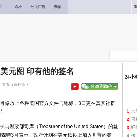
客
论坛
分类广告
购物
简
0美元图 印有他的签名
24
|
查看/发表评论
肖像放上各种美国官方文件与地标，3日更在真实社群
1
无
片。
2
习
库（Treasurer of the United States）的签
3
吓
贝森特3月表示，政府计划在美元纸钞上加入川普的签
4
传