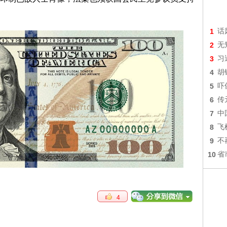
1
话
2
无
3
习
4
胡
5
吓
6
传
7
中
8
飞
9
不
10
省
4