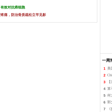
 有效对抗癌细胞
背疼痛，防治骨质疏松立竿见影
一周
1
美
2
Chi
3
【
4
算
5
何
6
郭
7
《