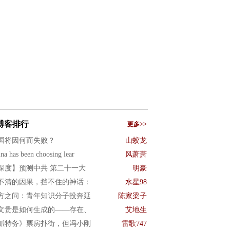
博客排行
更多>>
国将因何而失败？
山蛟龙
na has been choosing lear
风萧萧
深度】预测中共 第二十一大
明豪
不清的因果，挡不住的神话：
水星98
方之问：青年知识分子投奔延
陈家梁子
文贵是如何生成的——存在、
艾地生
抓特务》票房扑街，但冯小刚
雷歌747