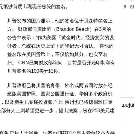
美元纸钞首度出现现任总统的签名。
5
飞
川普发布的图片显示，他的签名位于贝森特签名上
方。 财政部司库比奇（Brandon Beach）在3月的
公告中表示：“作为美国『黄金时代』经济复兴的设
计者，总统在历史上留下的印记无可否认。 将他的
签名印在美国货币上，不仅恰如其分，也实至名
归。”CNN已向财政部询问，目前是否开始印制印有
川普签名的100美元纸钞。
川普政府已将川普的肖像、姓名或两者同时放在纪
念版美国护照、国家公园通行证、华府多个政府机
，以及新生儿专属投资账户上; 佛州也已将棕榈滩国际
48
会部分人士则希望更进一步，提出法案，盼在250美元建
印制已故人士肖像，法案也须获国会民主党参议员支持