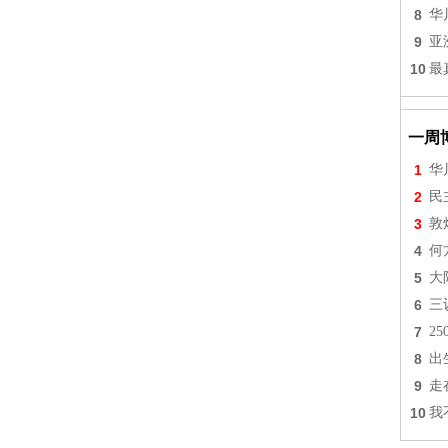
8
华
9
亚
10
最
一周
1
华
2
民
3
敦
4
何
5
大
6
三
7
2
8
出
9
走
10
我