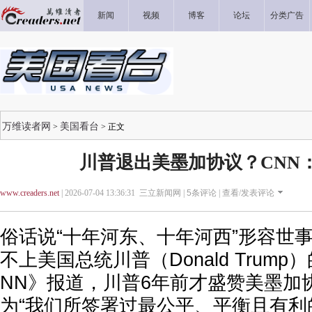
新闻
视频
博客
论坛
分类广告
万维读者网
美国看台
>
> 正文
川普退出美墨加协议？CNN
www.creaders.net
| 2026-07-04 13:36:31 三立新闻网 |
5
条评论 |
查看/发表评论
俗话说“十年河东、十年河西”形容世
不上美国总统川普（Donald Trump
NN》报道，川普6年前才盛赞美墨加协
为“我们所签署过最公平、平衡且有利