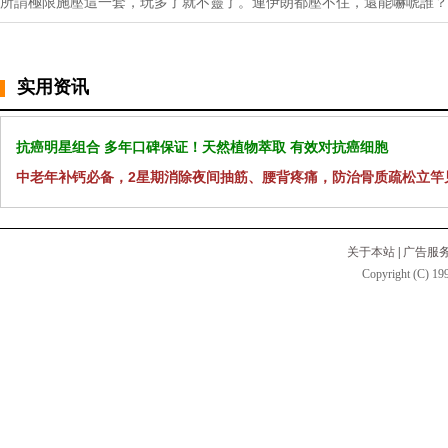
所謂極限施壓這一套，玩多了就不靈了。連伊朗都壓不住，還能嚇唬誰？
实用资讯
抗癌明星组合 多年口碑保证！天然植物萃取 有效对抗癌细胞
中老年补钙必备，2星期消除夜间抽筋、腰背疼痛，防治骨质疏松立竿
关于本站
|
广告服
Copyright (C) 199