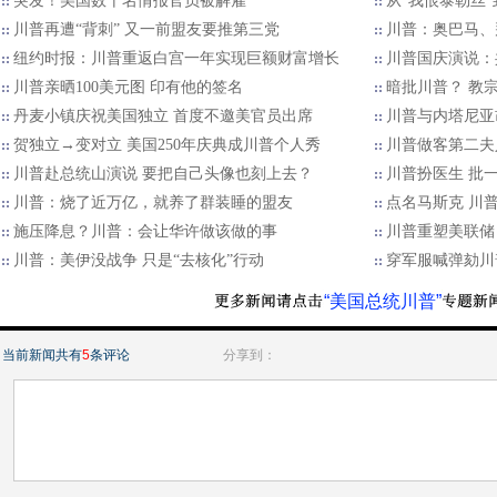
突发！美国数十名情报官员被解雇
从“我恨泰勒丝
川普再遭“背刺” 又一前盟友要推第三党
川普：奥巴马、拜
纽约时报：川普重返白宫一年实现巨额财富增长
川普国庆演说：
川普亲晒100美元图 印有他的签名
暗批川普？ 教
丹麦小镇庆祝美国独立 首度不邀美官员出席
川普与内塔尼亚
贺独立→变对立 美国250年庆典成川普个人秀
川普做客第二夫
川普赴总统山演说 要把自己头像也刻上去？
川普扮医生 批
川普：烧了近万亿，就养了群装睡的盟友
点名马斯克 川普
施压降息？川普：会让华许做该做的事
川普重塑美联储
川普：美伊没战争 只是“去核化”行动
穿军服喊弹劾川
“美国总统川普”
当前新闻共有
5
条评论
分享到：