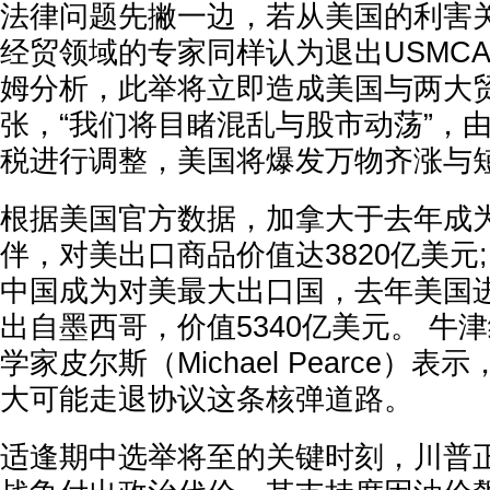
法律问题先撇一边，若从美国的利害
经贸领域的专家同样认为退出USMC
姆分析，此举将立即造成美国与两大
张，“我们将目睹混乱与股市动荡”，
税进行调整，美国将爆发万物齐涨与
根据美国官方数据，加拿大于去年成
伴，对美出口商品价值达3820亿美元;
中国成为对美最大出口国，去年美国进
出自墨西哥，价值5340亿美元。 牛
学家皮尔斯（Michael Pearce）
大可能走退协议这条核弹道路。
适逢期中选举将至的关键时刻，川普