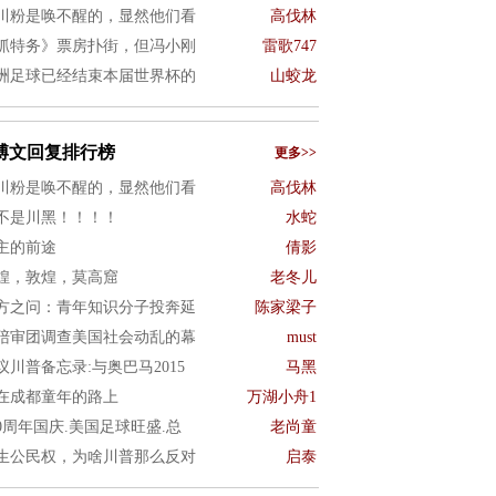
川粉是唤不醒的，显然他们看
高伐林
抓特务》票房扑街，但冯小刚
雷歌747
洲足球已经结束本届世界杯的
山蛟龙
博文回复排行榜
更多>>
川粉是唤不醒的，显然他们看
高伐林
不是川黑！！！！
水蛇
主的前途
倩影
煌，敦煌，莫高窟
老冬儿
方之问：青年知识分子投奔延
陈家梁子
陪审团调查美国社会动乱的幕
must
议川普备忘录:与奥巴马2015
马黑
在成都童年的路上
万湖小舟1
50周年国庆.美国足球旺盛.总
老尚童
生公民权，为啥川普那么反对
启泰