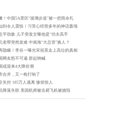
傻！中国5A景区“玻璃步道”被一把雨伞扎
知到令人震惊！习苦心经营多年的神话轰塌
近平劲敌 儿子突发文曝他是“功夫高手
元老帮突然发难 中南海“大总管”换人？
再隐瞒！李谷一曝光宋祖英走上高位的真相
国网友怒不可遏 群起呐喊
国或迎来4大降价潮
市合并，又一枪打响了
京失控 185万人逃离 惨状惊人
机降落失联 美国机师被击毙飞机被烧毁