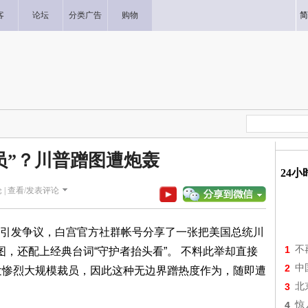
客
论坛
分类广告
购物
简
员”？川普蹭图遭炮轰
24
 |
查看/发表评论
引发争议，白宫官方社群帐号分享了一张把美国总统川
1
不
，还配上经典台词“守护者抬头看”。 不料此举却直接
2
中
爆发惨烈大规模裁员，因此这种无边界蹭热度作为，随即遭
3
北
4
惊