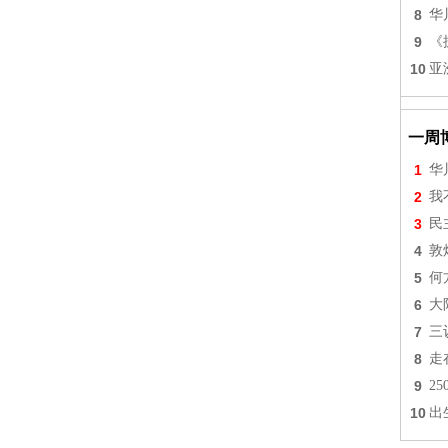
8
华
9
《
10
亚
一周
1
华
2
我
3
民
4
敦
5
何
6
大
7
三
8
走
9
2
10
出