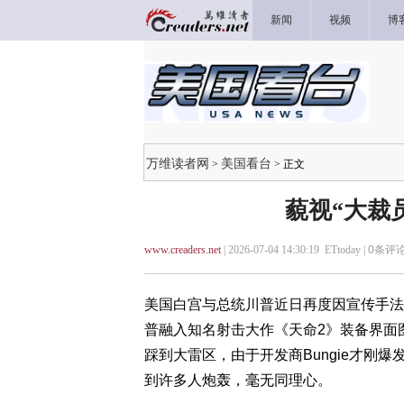
新闻
视频
博
万维读者网
美国看台
>
> 正文
藐视“大裁
www.creaders.net
| 2026-07-04 14:30:19 ETtoday |
0
条评论
美国白宫与总统川普近日再度因宣传手法
普融入知名射击大作《天命2》装备界面图
踩到大雷区，由于开发商Bungie才刚
到许多人炮轰，毫无同理心。