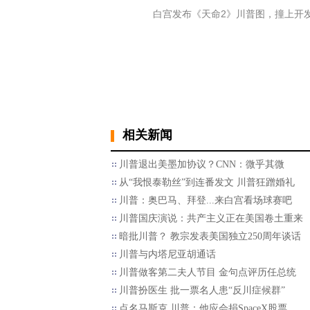
白宫发布《天命2》川普图，撞上开发商大
相关新闻
川普退出美墨加协议？CNN：微乎其微
从“我恨泰勒丝”到连番发文 川普狂蹭婚礼
川普：奥巴马、拜登...来白宫看场球赛吧
川普国庆演说：共产主义正在美国卷土重来
暗批川普？ 教宗发表美国独立250周年谈话
川普与内塔尼亚胡通话
川普做客第二夫人节目 金句点评历任总统
川普扮医生 批一票名人患“反川症候群”
点名马斯克 川普：他应会捐SpaceX股票