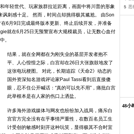
和年轻世代、玩家族群拉近距离，画面中将川普的形象
5
恶
来讽刺感十足。 然而，时间点却挑得极其尴尬。 由Son
，才在6月9日完成最终版本更新、终止后续开发，并准备
gie就在6月25日无预警宣布大规模裁员，让无数心血付
中。
结果，就在全网都在为刚失业的基层开发者抱不
平、人心惶惶之际，白宫却在26日大张旗鼓地发了
这张电玩梗图。 对此，长期追踪《天命2》动态的
国外资深知名游戏评论家Paul Tassi看到后直接傻
眼，忍不住公开喊话：“真的可以先不用”，痛批白宫
此举根本是在人家的伤口上洒盐。
48
许多海外游戏媒体与网友也纷纷加入战局，痛斥白
宫官方完全没有在乎事情严重性，在数百名员工生
计受创的敏感时刻开这种玩笑，显得极其不合时宜