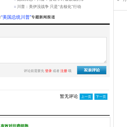
川普：美伊没战争 只是“去核化”行动
“美国总统川普”
评论前需要先
登录
或者
注册
哦
暂无评论
上一页
下一页
 有效对抗癌细胞