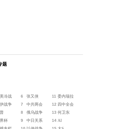
专题
6
11
美冷战
张又侠
委内瑞拉
7
12
伊战争
中共两会
四中全会
8
13
普
俄乌战争
何卫东
9
14
界杯
中日关系
AI
10
15
维专栏
以伊战争
大S