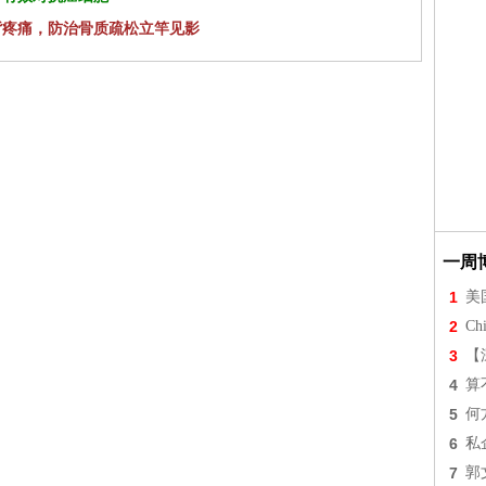
背疼痛，防治骨质疏松立竿见影
一周
1
美
2
Chi
3
【
4
算
5
何
6
私
7
郭