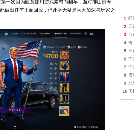
宫第一次因为随意挪用游戏素材而翻车，面对排山倒海
此做出任何正面回应，但此举无疑是大大加深与玩家之
1
吓
2
无
3
习
4
传
5
不
6
中
7
中
8
省
9
北
10
飞