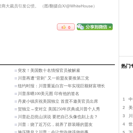
裁员引发公愤。 （图/翻摄自X/@WhiteHouse）
0
热门
突发！美国数十名情报官员被解雇
川普再遭“背刺” 又一前盟友要推第三党
纽约时报：川普重返白宫一年实现巨额财富增长
川普亲晒100美元图 印有他的签名
1
中
丹麦小镇庆祝美国独立 首度不邀美官员出席
2
美
贺独立→变对立 美国250年庆典成川普个人秀
3
川
川普赴总统山演说 要把自己头像也刻上去？
4
世
川普：烧了近万亿，就养了群装睡的盟友
施压降息？川普：会让华许做该做的事
5
万