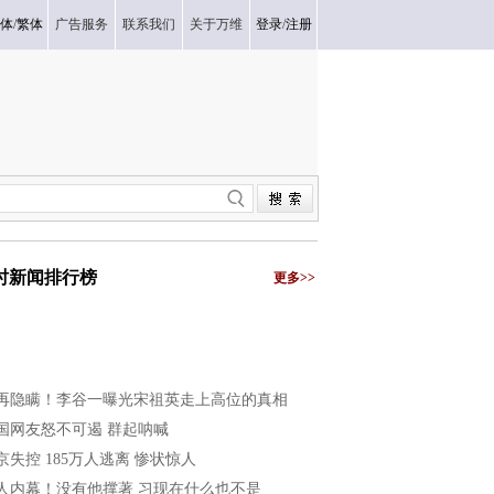
体
/
繁体
广告服务
联系我们
关于万维
登录
/
注册
小时新闻排行榜
更多>>
再隐瞒！李谷一曝光宋祖英走上高位的真相
国网友怒不可遏 群起呐喊
京失控 185万人逃离 惨状惊人
人内幕！没有他撑著 习现在什么也不是