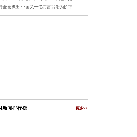
行全被扒出 中国又一亿万富翁沦为阶下
小时新闻排行榜
更多>>