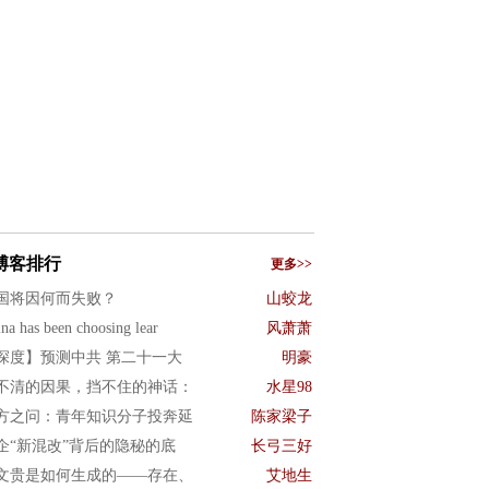
博客排行
更多>>
国将因何而失败？
山蛟龙
na has been choosing lear
风萧萧
深度】预测中共 第二十一大
明豪
不清的因果，挡不住的神话：
水星98
方之问：青年知识分子投奔延
陈家梁子
企“新混改”背后的隐秘的底
长弓三好
文贵是如何生成的——存在、
艾地生