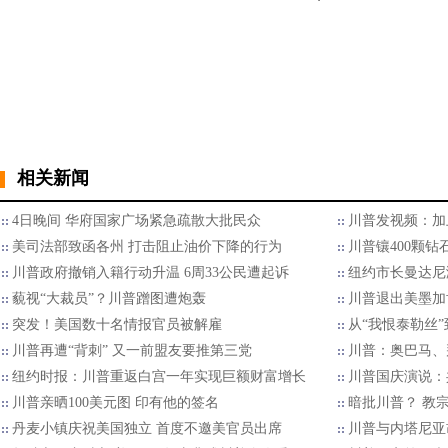
相关新闻
4日晚间 华府国家广场紧急疏散大批民众
川普发视频：加
美司法部致函各州 打击阻止油价下降的行为
川普镶400颗
川普政府撤销入籍行动升温 6周33公民遭起诉
纽约市长曼达尼
藐视“大裁员”？川普蹭图遭炮轰
川普退出美墨加
突发！美国数十名情报官员被解雇
从“我恨泰勒丝
川普再遭“背刺” 又一前盟友要推第三党
川普：奥巴马、拜
纽约时报：川普重返白宫一年实现巨额财富增长
川普国庆演说：
川普亲晒100美元图 印有他的签名
暗批川普？ 教
丹麦小镇庆祝美国独立 首度不邀美官员出席
川普与内塔尼亚