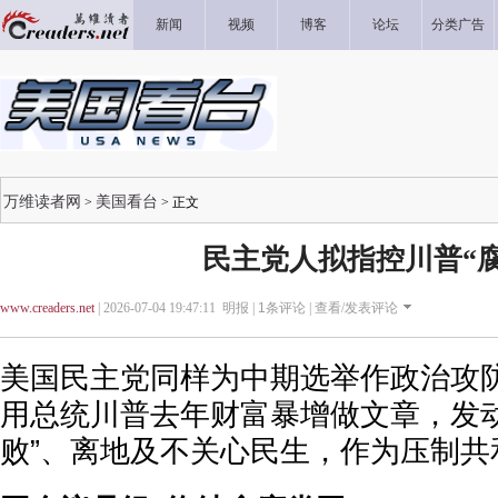
新闻
视频
博客
论坛
分类广告
万维读者网
美国看台
>
> 正文
民主党人拟指控川普“腐
www.creaders.net
| 2026-07-04 19:47:11 明报 |
1
条评论 |
查看/发表评论
美国民主党同样为中期选举作政治攻
用总统川普去年财富暴增做文章，发动
败”、离地及不关心民生，作为压制共