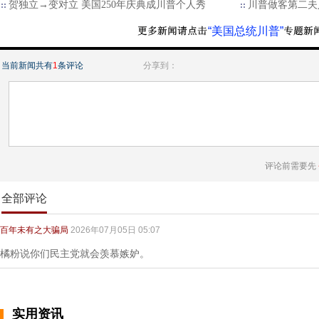
贺独立→变对立 美国250年庆典成川普个人秀
川普做客第二夫
“美国总统川普”
当前新闻共有
1
条评论
分享到：
评论前需要先
全部评论
百年未有之大骗局
2026年07月05日 05:07
橘粉说你们民主党就会羡慕嫉妒。
实用资讯