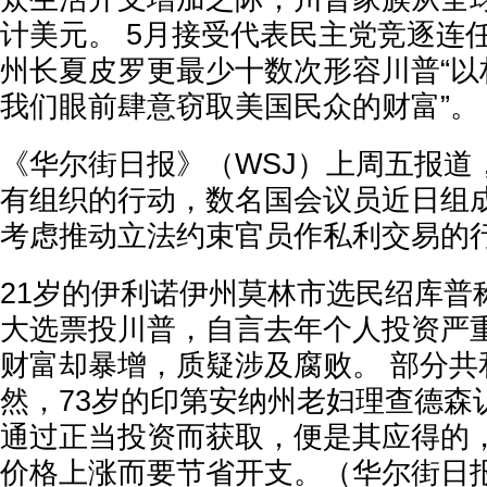
计美元。 5月接受代表民主党竞逐连
州长夏皮罗更最少十数次形容川普“以
我们眼前肆意窃取美国民众的财富”。
《华尔街日报》（WSJ）上周五报道
有组织的行动，数名国会议员近日组成
考虑推动立法约束官员作私利交易的
21岁的伊利诺伊州莫林市选民绍库普称
大选票投川普，自言去年个人投资严
财富却暴增，质疑涉及腐败。 部分共
然，73岁的印第安纳州老妇理查德森
通过正当投资而获取，便是其应得的
价格上涨而要节省开支。（华尔街日