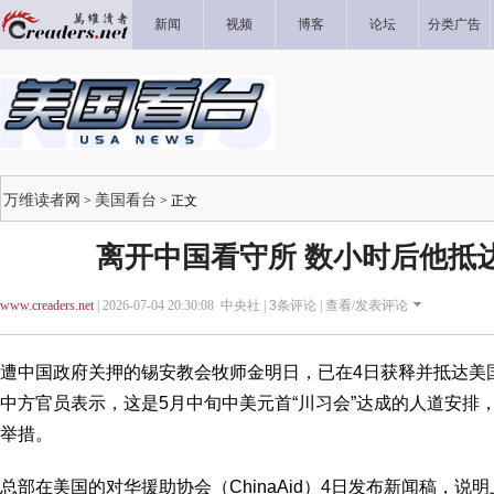
新闻
视频
博客
论坛
分类广告
万维读者网
美国看台
>
> 正文
离开中国看守所 数小时后他抵
www.creaders.net
| 2026-07-04 20:30:08 中央社 |
3
条评论 |
查看/发表评论
遭中国政府关押的锡安教会牧师金明日，已在4日获释并抵达美
中方官员表示，这是5月中旬中美元首“川习会”达成的人道安排
举措。
总部在美国的对华援助协会（ChinaAid）4日发布新闻稿，说