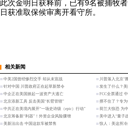
此次金明日获释前，已有9名被捕牧者
日获准取保候审离开看守所。
相关新闻
中美2国曾经惨烈交手 却从未宣战
川普落入北京“
针对中国 川普政府正在起草新禁令
发生了什么？美
中企正在美国掀起一波资产大逃亡
FCC全票通过 
北京添新工具 反击美国“长臂管辖”
撑不住了？专为
中共正在美境内展开“一场史诗级（epic）行动”
荷兰大惊恐 为
北京筹备新“利器”！外资企业风险骤增
美中进入“量子
美新法出击 中国这款车被禁售
惊人：美这所冷