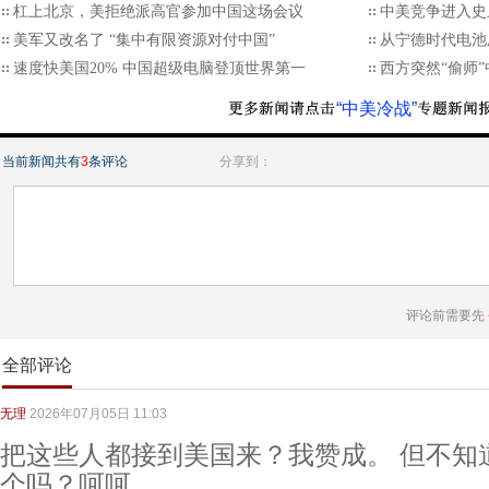
杠上北京，美拒绝派高官参加中国这场会议
中美竞争进入史
美军又改名了 “集中有限资源对付中国”
从宁德时代电池
速度快美国20% 中国超级电脑登顶世界第一
西方突然“偷师
“中美冷战”
当前新闻共有
3
条评论
分享到：
评论前需要先
全部评论
无理
2026年07月05日 11:03
把这些人都接到美国来？我赞成。 但不知
个吗？呵呵。